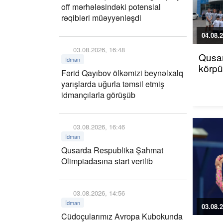
off mərhələsindəki potensial
rəqibləri müəyyənləşdi
04.08.2
03.08.2026, 16:48
Qusar
İdman
körp
Fərid Qayıbov ölkəmizi beynəlxalq
yarışlarda uğurla təmsil etmiş
idmançılarla görüşüb
03.08.2026, 16:46
İdman
Qusarda Respublika Şahmat
Olimpiadasına start verilib
03.08.2026, 14:56
İdman
03.08.2
Cüdoçularımız Avropa Kubokunda