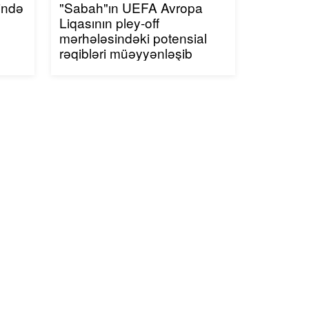
ində
"Sabah"ın UEFA Avropa
Liqasının pley-off
mərhələsindəki potensial
rəqibləri müəyyənləşib