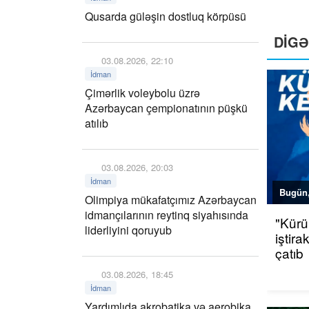
Qusarda güləşin dostluq körpüsü
DİG
03.08.2026, 22:10
İdman
Çimərlik voleybolu üzrə
Azərbaycan çempionatının püşkü
atılıb
03.08.2026, 20:03
İdman
Bugün,
Olimpiya mükafatçımız Azərbaycan
idmançılarının reytinq siyahısında
"Kürü
liderliyini qoruyub
iştir
çatıb
03.08.2026, 18:45
İdman
Yardımlıda akrobatika və aerobika