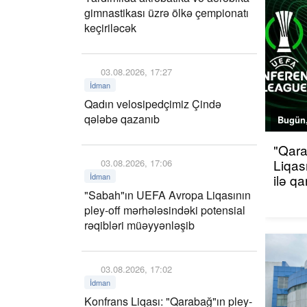
gimnastikası üzrə ölkə çempionatı
keçiriləcək
03.08.2026, 17:27
İdman
Qadın velosipedçimiz Çində
qələbə qazanıb
Bugün,
"Qara
Liqas
03.08.2026, 17:06
İdman
ilə q
"Sabah"ın UEFA Avropa Liqasının
pley-off mərhələsindəki potensial
rəqibləri müəyyənləşib
03.08.2026, 17:02
İdman
Konfrans Liqası: "Qarabağ"ın pley-