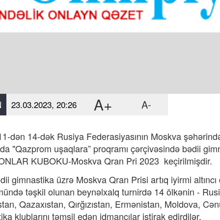
A+
A-
N
23.03.2023, 20:26
11-dən 14-dək Rusiya Federasiyasının Moskva şəhərind
da "Qazprom uşaqlara” proqramı çərçivəsində bədii gi
NLAR KUBOKU-Moskva Qran Pri 2023 keçirilmişdir.
imnastika üzrə Moskva Qran Prisi artıq iyirmi altıncı dəf
ndə təşkil olunan beynəlxalq turnirdə 14 ölkənin - Rusiy
tan, Qazaxıstan, Qırğızıstan, Ermənistan, Moldova, Cən
ka klublarını təmsil edən idmançılar iştirak edirdilər.