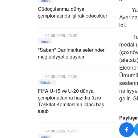
İdman
Cüdoçularımız dünya
Yarışda
çempionatında iştirak edəcəklər
Averina
idi.
05.08.2026, 23:29
Turnird
İdman
medal (
"Sabah" Danimarka səfərindən
(çoxnöv
məğlubiyyətlə qayıdır
(alətsi
Eleonor
Ümumili
05.08.2026, 22:26
səslənm
Gündəm
nailiyy
FIFA U-15 və U-20 dünya
çempionatlarına hazırlıq üzrə
gəlir. 
Təşkilat Komitəsinin iclası baş
tutub
Paylaşı
04.08.2026, 15:17
İdman