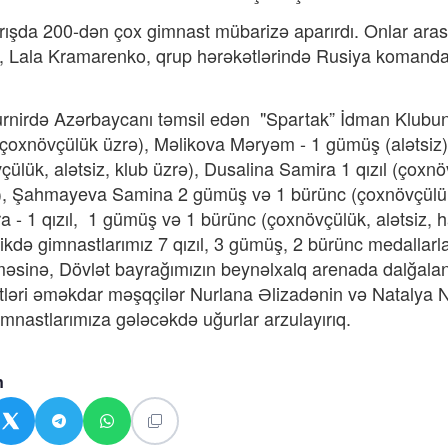
 200-dən çox gimnast mübarizə aparırdı. Onlar arasında
, Lala Kramarenko, qrup hərəkətlərində Rusiya komandası
ə Azərbaycanı təmsil edən "Spartak” İdman Klubunun g
çoxnövçülük üzrə), Məlikova Məryəm - 1 gümüş (alətsiz),
çülük, alətsiz, klub üzrə), Dusalina Samira 1 qızıl (çoxn
z), Şahmayeva Samina 2 gümüş və 1 bürünc (çoxnövçülük, 
a - 1 qızıl, 1 gümüş və 1 bürünc (çoxnövçülük, alətsiz, h
kdə gimnastlarımız 7 qızıl, 3 gümüş, 2 bürünc medallarla 
əsinə, Dövlət bayrağımızın beynəlxalq arenada dalğalan
ətləri əməkdar məşqçilər Nurlana Əlizadənin və Natalya N
Gimnastlarımıza gələcəkdə uğurlar arzulayırıq.
n