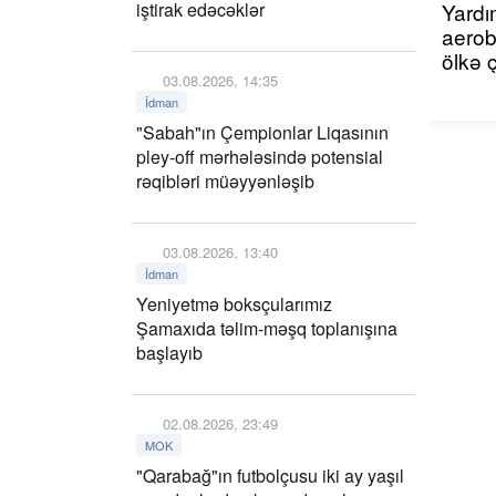
iştirak edəcəklər
Yardı
aerob
ölkə 
03.08.2026, 14:35
İdman
"Sabah"ın Çempionlar Liqasının
pley-off mərhələsində potensial
rəqibləri müəyyənləşib
03.08.2026, 13:40
İdman
Yeniyetmə boksçularımız
Şamaxıda təlim-məşq toplanışına
başlayıb
02.08.2026, 23:49
MOK
"Qarabağ"ın futbolçusu iki ay yaşıl