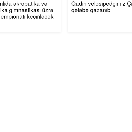
mlıda akrobatika və
Qadın velosipedçimiz Ç
ika gimnastikası üzrə
qələbə qazanıb
çempionatı keçiriləcək