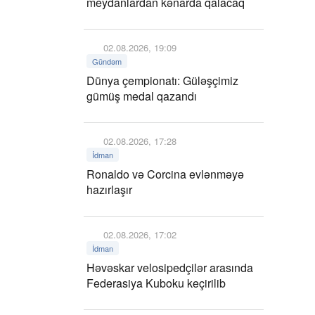
meydanlardan kənarda qalacaq
02.08.2026, 19:09
Gündəm
Dünya çempionatı: Güləşçimiz
gümüş medal qazandı
02.08.2026, 17:28
İdman
Ronaldo və Corcina evlənməyə
hazırlaşır
02.08.2026, 17:02
İdman
Həvəskar velosipedçilər arasında
Federasiya Kuboku keçirilib