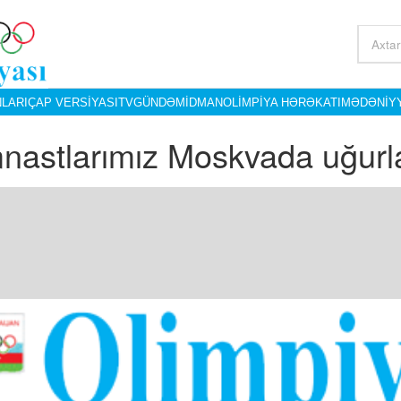
LARI
ÇAP VERSIYASI
TV
GÜNDƏM
İDMAN
OLIMPIYA HƏRƏKATI
MƏDƏNIY
nastlarımız Moskvada uğurla 