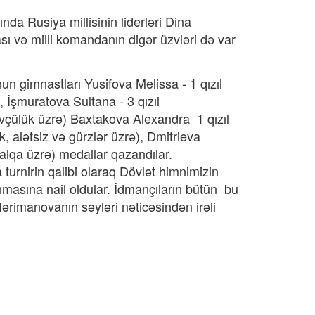
 Rusiya millisinin liderləri Dina
 və milli komandanın digər üzvləri də var
imnastları Yusifova Melissa - 1 qızıl
 İşmuratova Sultana - 3 qızıl
övçülük üzrə) Baxtakova Alexandra 1 qızıl
alətsiz və gürzlər üzrə), Dmitrieva
alqa üzrə) medallar qazandılar.
turnirin qalibi olaraq Dövlət himnimizin
masına nail oldular. İdmançıların bütün bu
ərimanovanın səyləri nəticəsindən irəli