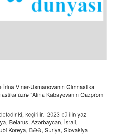
ə İrina Viner-Usmanovanın Gimnastika
mnastika üzrə "Alina Kabayevanın Qazprom
ədir ki, keçirilir. 2023-cü ilin yaz
a, Belarus, Azərbaycan, İsrail,
ubi Koreya, BƏƏ, Suriya, Slovakiya