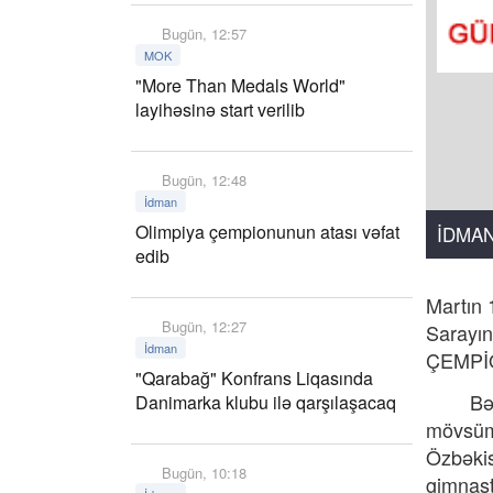
Bugün, 12:57
MOK
"More Than Medals World"
layihəsinə start verilib
Bugün, 12:48
İdman
Olimpiya çempionunun atası vəfat
İDMA
edib
Martın 
Bugün, 12:27
Sarayın
İdman
ÇEMPİO
"Qarabağ" Konfrans Liqasında
Bədii g
Danimarka klubu ilə qarşılaşacaq
mövsümü
Özbəkis
Bugün, 10:18
gimnasti