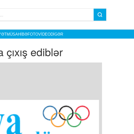
YƏT
MÜSAHIBƏ
FOTO
VIDEO
DIGƏR
çıxış ediblər