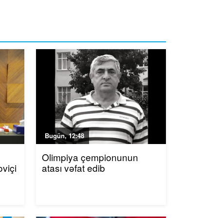
Bugün, 12:48
Olimpiya çempionunun
viçi
atası vəfat edib