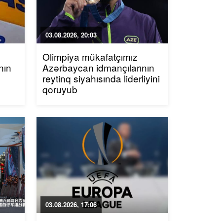
03.08.2026, 20:03
Olimpiya mükafatçımız
nın
Azərbaycan idmançılarının
reytinq siyahısında liderliyini
qoruyub
03.08.2026, 17:06