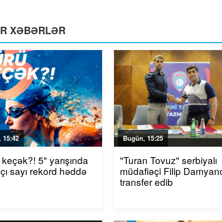
ƏR XƏBƏRLƏR
 15:42
Bugün, 15:25
 keçək?! 5" yarışında
"Turan Tovuz" serbiyalı
akçı sayı rekord həddə
müdafiəçi Filip Damyano
transfer edib