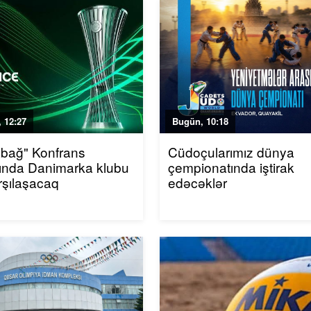
 12:27
Bugün, 10:18
bağ" Konfrans
Cüdoçularımız dünya
ında Danimarka klubu
çempionatında iştirak
arşılaşacaq
edəcəklər