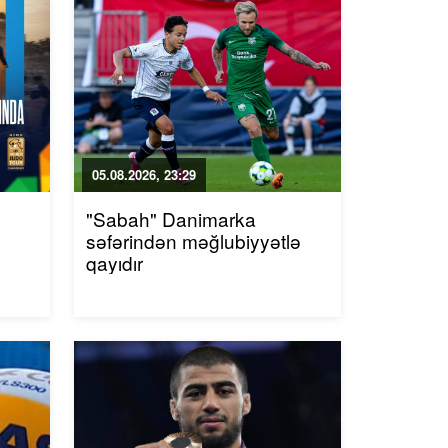
05.08.2026, 23:29
"Sabah" Danimarka
səfərindən məğlubiyyətlə
qayıdır