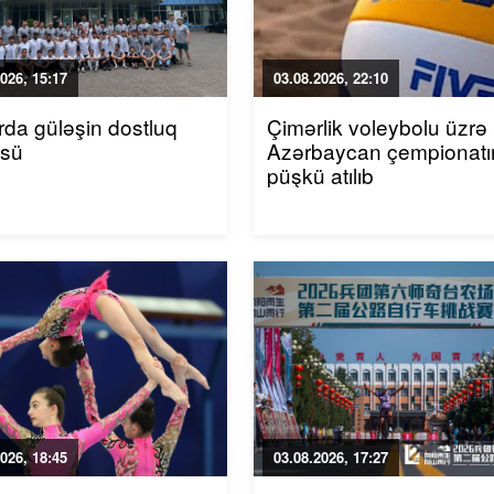
026, 15:17
03.08.2026, 22:10
da güləşin dostluq
Çimərlik voleybolu üzrə
üsü
Azərbaycan çempionatı
püşkü atılıb
026, 18:45
03.08.2026, 17:27