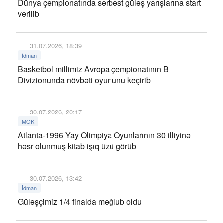
Dünya çempionatında sərbəst güləş yarışlarına start
verilib
31.07.2026, 18:39
İdman
Basketbol millimiz Avropa çempionatının B
Divizionunda növbəti oyununu keçirib
30.07.2026, 20:17
MOK
Atlanta-1996 Yay Olimpiya Oyunlarının 30 illiyinə
həsr olunmuş kitab işıq üzü görüb
30.07.2026, 13:42
İdman
Güləşçimiz 1/4 finalda məğlub oldu