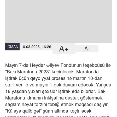
A+
İDMAN
10.03.2023, 16:26
A-
May
ı
n
7-
d
ə
Heyd
ə
r
Ə
liyev
Fondunun
t
əşə
bb
ü
s
ü
il
ə
"
Bak
ı
Marafonu
2023”
ke
ç
iril
ə
c
ə
k
. Marafonda
iştirak üçün qeydiyyat
prosesinə
martın 10-dan
start verilib və ma
yın 1-dək
davam edəcək. Yarışda
18 yaşdan yuxarı şəxslər iştirak edə bilərlər. Bakı
Marafonu idmanın inkişafına dəstək göstərmək,
sağlam həyat tərzini təbliğ etmək məqsədi daşıyır.
"Küləyə qalib gəl” şüarı altında keçiriləcək