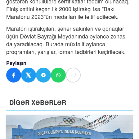
göstərən könüllülərə sertifikatlar təqdim olunacaq.
Finiş xəttini keçən ilk 2000 iştirakçı isə "Bakı
Marafonu 2023”ün medalları ilə təltif ediləcək.
Marafon iştirakçıları, şəhər sakinləri və qonaqlar
üçün Dövlət Bayrağı Meydanında əyləncə zonası
da yaradılacaq. Burada müxtəlif əyləncə
proqramları, yarışlar, idman tədbirləri keçiriləcək.
Paylaşın
DİGƏR XƏBƏRLƏR