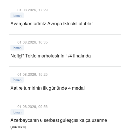
01.08.2026, 17:29
İdman
Avarçəkənlərimiz Avropa ikincisi olublar
01.08.2026, 16:35
İdman
Neftçi" Tokio mərhələsinin 1/4 finalında
01.08.2026, 15:25
İdman
Xatirə turnirinin ilk günündə 4 medal
01.08.2026, 09:56
İdman
Azərbaycanın 6 sərbəst güləşçisi xalça üzərinə
çıxacaq