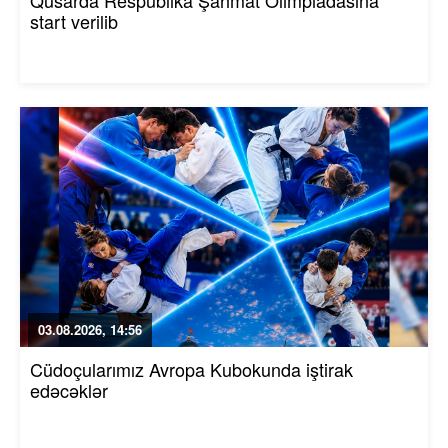
Qusarda Respublika Şahmat Olimpiadasına
start verilib
03.08.2026, 14:56
Cüdoçularımız Avropa Kubokunda iştirak
edəcəklər