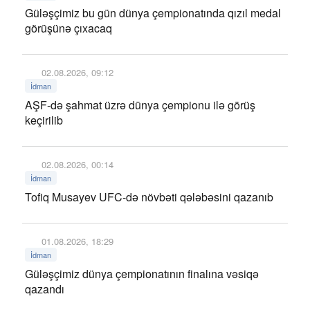
Güləşçimiz bu gün dünya çempionatında qızıl medal
görüşünə çıxacaq
02.08.2026, 09:12
İdman
AŞF-də şahmat üzrə dünya çempionu ilə görüş
keçirilib
02.08.2026, 00:14
İdman
Tofiq Musayev UFC-də növbəti qələbəsini qazanıb
01.08.2026, 18:29
İdman
Güləşçimiz dünya çempionatının finalına vəsiqə
qazandı