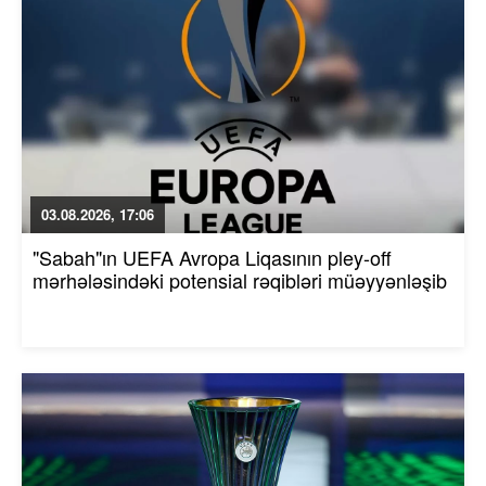
03.08.2026, 17:06
"Sabah"ın UEFA Avropa Liqasının pley-off
mərhələsindəki potensial rəqibləri müəyyənləşib