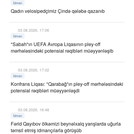
İdman
Qadın velosipedçimiz Çində qələbə qazanıb
03.08.2026, 17:06
İdman
"Sabah"ın UEFA Avropa Liqasının pley-off
mərhələsindəki potensial rəqibləri müəyyənləşib
03.08.2026, 17:02
İdman
Konfrans Liqası: "Qarabağ"ın pley-off mərhələsindəki
potensial rəqibləri müəyyənləşdi
03.08.2026, 16:48
İdman
Fərid Qayıbov ölkəmizi beynəlxalq yarışlarda uğurla
təmsil etmiş idmançılarla görüşüb