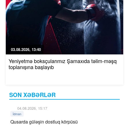
03.08.2026, 13:40
Yeniyetmə boksçularımız Şamaxıda təlim-məşq
toplanışına başlayıb
SON XƏBƏRLƏR
04.08.2026, 15:17
İdman
Qusarda güləşin dostluq körpüsü