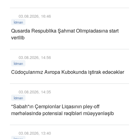
03.08.2026, 16:46
İdman
Qusarda Respublika Şahmat Olimpiadasına start
verilib
03.08.2026, 14:56
İdman
Cüdoçularımız Avropa Kubokunda iştirak edəcəklər
03.08.2026, 14:35
İdman
"Sabah"ın Çempionlar Liqasının pley-off
mərhələsində potensial rəqibləri müəyyənləşib
03.08.2026, 13:40