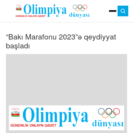
ANA SƏHIFƏ
“Bakı Marafonu 2023”ə qeydiyyat
MOK
OLIMPIYA OYUNLARI
başladı
ÇAP VERSIYASI
TV
GÜNDƏM
İDMAN
OLIMPIYA HƏRƏKATI
MƏDƏNIYYƏT
MÜSAHIBƏ
FOTO
VIDEO
DIGƏR