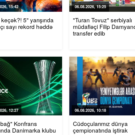
026, 15:42
06.08.2026, 15:25
 keçək?! 5" yarışında
"Turan Tovuz" serbiyalı
akçı sayı rekord həddə
müdafiəçi Filip Damyano
transfer edib
026, 12:27
06.08.2026, 10:18
bağ" Konfrans
Cüdoçularımız dünya
ında Danimarka klubu
çempionatında iştirak