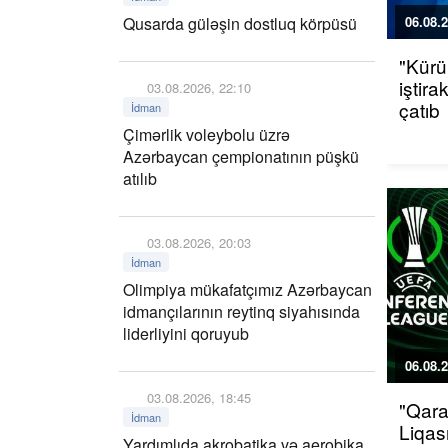
Qusarda güləşin dostluq körpüsü
06.08.2
"Kürü
iştir
03.08.2026, 22:10
çatıb
İdman
Çimərlik voleybolu üzrə
Azərbaycan çempionatının püşkü
atılıb
03.08.2026, 20:03
İdman
Olimpiya mükafatçımız Azərbaycan
idmançılarının reytinq siyahısında
liderliyini qoruyub
06.08.2
03.08.2026, 18:45
"Qara
İdman
Liqas
Yardımlıda akrobatika və aerobika