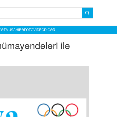
YƏT
MÜSAHIBƏ
FOTO
VIDEO
DIGƏR
nümayəndələri ilə