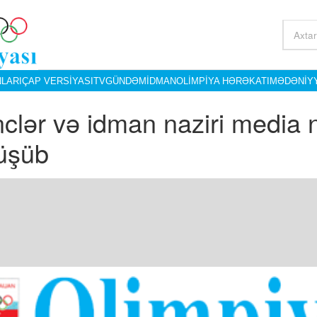
LARI
ÇAP VERSIYASI
TV
GÜNDƏM
İDMAN
OLIMPIYA HƏRƏKATI
MƏDƏNIY
clər və idman naziri media 
üşüb