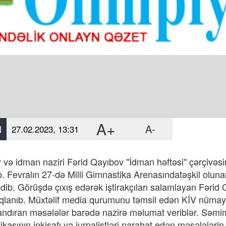
A+
A-
N
27.02.2023, 13:31
 və idman naziri Fərid Qayıbov "İdman həftəsi" çərçivəs
. Fevralın 27-də Milli Gimnastika Arenasındatəşkil olu
edib. Görüşdə çıxış edərək iştirakçıları salamlayan Fərid Qa
qlanıb. Müxtəlif media qurumunu təmsil edən KİV nümayə
ndıran məsələlər barədə nazirə məlumat veriblər. Səmi
stikasının inkişafı və jurnalistləri narahat edən məsələlər