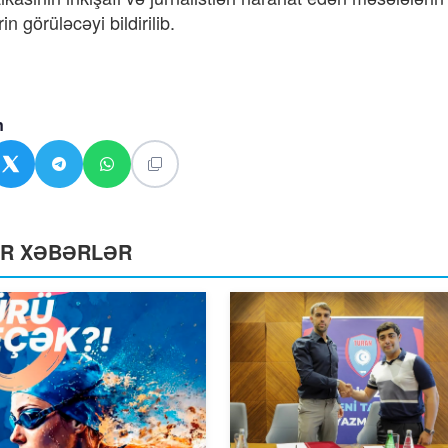
rin görüləcəyi bildirilib.
n
ƏR XƏBƏRLƏR