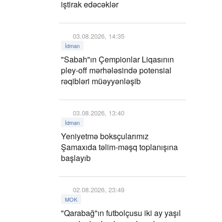
iştirak edəcəklər
03.08.2026, 14:35
İdman
"Sabah"ın Çempionlar Liqasının
pley-off mərhələsində potensial
rəqibləri müəyyənləşib
03.08.2026, 13:40
İdman
Yeniyetmə boksçularımız
Şamaxıda təlim-məşq toplanışına
başlayıb
02.08.2026, 23:49
MOK
"Qarabağ"ın futbolçusu iki ay yaşıl