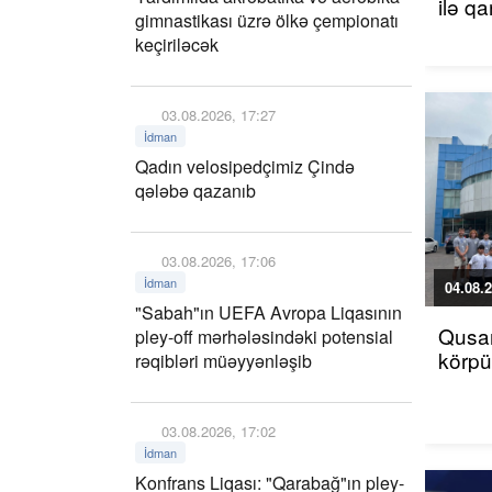
ilə q
gimnastikası üzrə ölkə çempionatı
keçiriləcək
03.08.2026, 17:27
İdman
Qadın velosipedçimiz Çində
qələbə qazanıb
03.08.2026, 17:06
İdman
04.08.2
"Sabah"ın UEFA Avropa Liqasının
Qusar
pley-off mərhələsindəki potensial
körp
rəqibləri müəyyənləşib
03.08.2026, 17:02
İdman
Konfrans Liqası: "Qarabağ"ın pley-