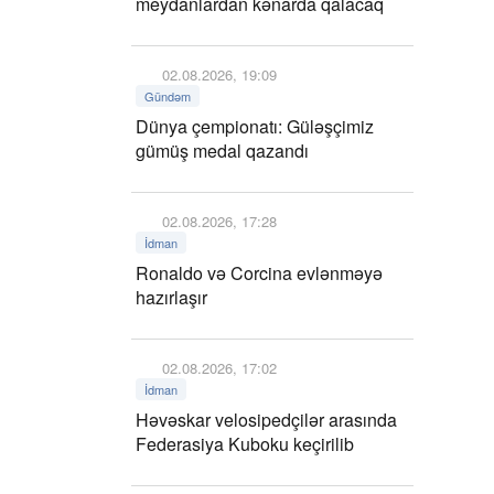
meydanlardan kənarda qalacaq
02.08.2026, 19:09
Gündəm
Dünya çempionatı: Güləşçimiz
gümüş medal qazandı
02.08.2026, 17:28
İdman
Ronaldo və Corcina evlənməyə
hazırlaşır
02.08.2026, 17:02
İdman
Həvəskar velosipedçilər arasında
Federasiya Kuboku keçirilib