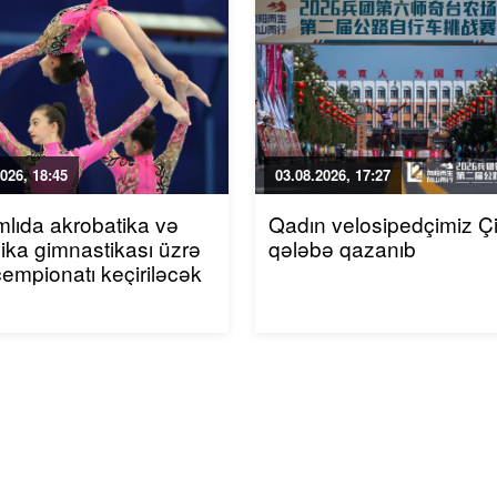
026, 18:45
03.08.2026, 17:27
mlıda akrobatika və
Qadın velosipedçimiz Ç
ika gimnastikası üzrə
qələbə qazanıb
çempionatı keçiriləcək