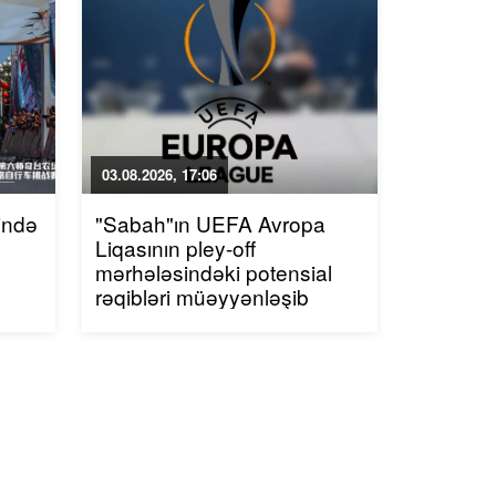
03.08.2026, 17:06
ində
"Sabah"ın UEFA Avropa
Liqasının pley-off
mərhələsindəki potensial
rəqibləri müəyyənləşib