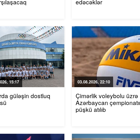
arşılaşacaq
edəcəklər
026, 15:17
03.08.2026, 22:10
da güləşin dostluq
Çimərlik voleybolu üzrə
üsü
Azərbaycan çempionatı
püşkü atılıb