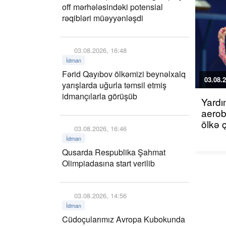
off mərhələsindəki potensial
rəqibləri müəyyənləşdi
03.08.2026, 16:48
İdman
Fərid Qayıbov ölkəmizi beynəlxalq
03.08.2
yarışlarda uğurla təmsil etmiş
idmançılarla görüşüb
Yardı
aerob
ölkə 
03.08.2026, 16:46
İdman
Qusarda Respublika Şahmat
Olimpiadasına start verilib
03.08.2026, 14:56
İdman
Cüdoçularımız Avropa Kubokunda