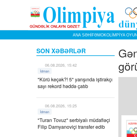
ANA SƏHIFƏ
MOK
OLIMPIYA OYUN
Gən
SON XƏBƏRLƏR
gör
06.08.2026, 15:42
İdman
"Kürü keçək?! 5" yarışında iştirakçı
sayı rekord həddə çatıb
06.08.2026, 15:25
İdman
"Turan Tovuz" serbiyalı müdafiəçi
Filip Damyanoviçi transfer edib