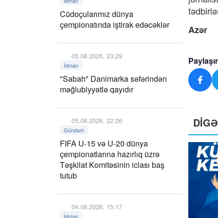
İdman
tədbirlə
Cüdoçularımız dünya
çempionatında iştirak edəcəklər
Azər
05.08.2026, 23:29
Paylaşı
İdman
"Sabah" Danimarka səfərindən
məğlubiyyətlə qayıdır
DİG
05.08.2026, 22:26
Gündəm
FIFA U-15 və U-20 dünya
çempionatlarına hazırlıq üzrə
Təşkilat Komitəsinin iclası baş
tutub
04.08.2026, 15:17
İdman