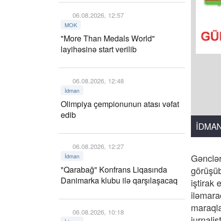
06.08.2026, 12:57
MOK
"More Than Medals World"
layihəsinə start verilib
06.08.2026, 12:48
İdman
Olimpiya çempionunun atası vəfat
edib
İDMA
06.08.2026, 12:27
Gənclər
İdman
"Qarabağ" Konfrans Liqasında
görüşüb
Danimarka klubu ilə qarşılaşacaq
iştirak 
iləmara
maraqla
06.08.2026, 10:18
jurnali