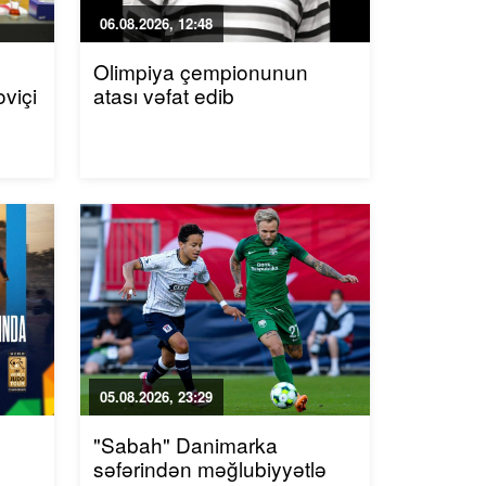
06.08.2026, 12:48
Olimpiya çempionunun
viçi
atası vəfat edib
05.08.2026, 23:29
"Sabah" Danimarka
səfərindən məğlubiyyətlə