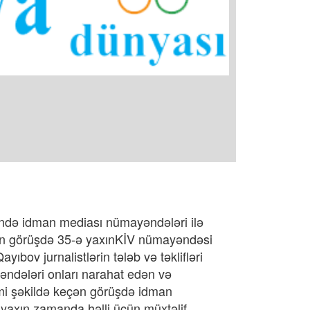
ində idman mediası nümayəndələri ilə
nan görüşdə 35-ə yaxınKİV nümayəndəsi
yıbov jurnalistlərin tələb və təklifləri
ndələri onları narahat edən və
mi şəkildə keçən görüşdə idman
in yaxın zamanda həlli üçün müxtəlif