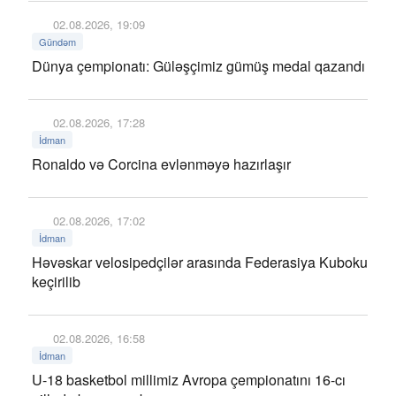
02.08.2026, 19:09
Gündəm
Dünya çempionatı: Güləşçimiz gümüş medal qazandı
02.08.2026, 17:28
İdman
Ronaldo və Corcina evlənməyə hazırlaşır
02.08.2026, 17:02
İdman
Həvəskar velosipedçilər arasında Federasiya Kuboku
keçirilib
02.08.2026, 16:58
İdman
U-18 basketbol millimiz Avropa çempionatını 16-cı