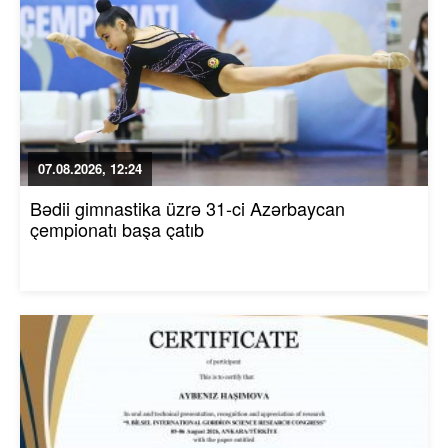
07.08.2026, 12:24
Bədii gimnastika üzrə 31-ci Azərbaycan
çempionatı başa çatıb