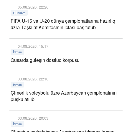
05.08.2026, 22:26
Gündəm
FIFA U-15 və U-20 dünya çempionatlarına hazırlıq
üzrə Təşkilat Komitəsinin iclası baş tutub
04.08.2026, 15:17
İdman
Qusarda güləşin dostluq körpüsü
03.08.2026, 22:10
İdman
Çimərlik voleybolu üzrə Azərbaycan çempionatının
püşkü atılıb
03.08.2026, 20:03
İdman
Olimpiya mükafatçımız Azərbaycan idmançılarının