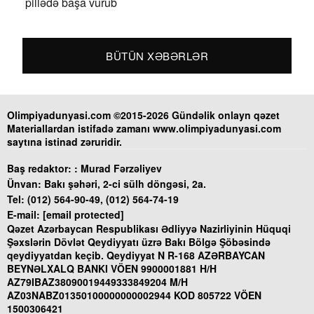
pillədə başa vurub
BÜTÜN XƏBƏRLƏR
Olimpiyadunyasi.com ©2015-2026 Gündəlik onlayn qəzet
Materiallardan istifadə zamanı www.olimpiyadunyasi.com
saytına istinad zəruridir.
Baş redaktor: :
Murad Fərzəliyev
Ünvan:
Bakı şəhəri, 2-ci sülh döngəsi, 2a.
Tel:
(012) 564-90-49, (012) 564-74-19
E-mail:
[email protected]
Qəzet Azərbaycan Respublikası Ədliyyə Nazirliyinin Hüquqi
Şəxslərin Dövlət Qeydiyyatı üzrə Bakı Bölgə Şöbəsində
qeydiyyatdan keçib. Qeydiyyat N R-168 AZƏRBAYCAN
BEYNƏLXALQ BANKI VÖEN 9900001881 H/H
AZ79IBAZ38090019449333849204 M/H
AZ03NABZ01350100000000002944 KOD 805722 VÖEN
1500306421