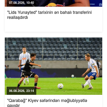
07.08.2026, 10:40
"Lids Yunayted" tarixinin ən bahalı transferini
reallaşdırdı
06.08.2026, 23:14
"Qarabağ" Kiyev səfərindən məğlubiyyətlə
qayıdır