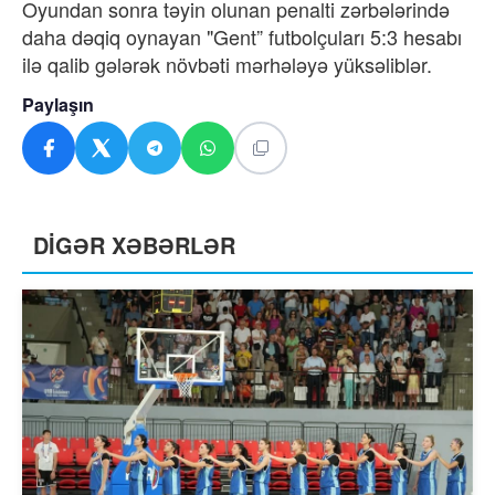
Oyundan sonra təyin olunan penalti zərbələrində
daha dəqiq oynayan "Gent” futbolçuları 5:3 hesabı
ilə qalib gələrək növbəti mərhələyə yüksəliblər.
Paylaşın
DİGƏR XƏBƏRLƏR