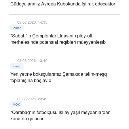
Cüdoçularımız Avropa Kubokunda iştirak edəcəklər
03.08.2026, 14:35
İdman
"Sabah"ın Çempionlar Liqasının pley-off
mərhələsində potensial rəqibləri müəyyənləşib
03.08.2026, 13:40
İdman
Yeniyetmə boksçularımız Şamaxıda təlim-məşq
toplanışına başlayıb
02.08.2026, 23:49
MOK
"Qarabağ"ın futbolçusu iki ay yaşıl meydanlardan
kənarda qalacaq