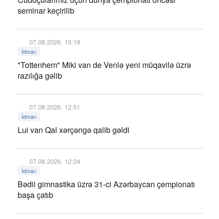
seminar keçirilib
07.08.2026, 13:18
İdman
"Tottenhem" Miki van de Venlə yeni müqavilə üzrə
razılığa gəlib
07.08.2026, 12:51
İdman
Lui van Qal xərçəngə qalib gəldi
07.08.2026, 12:24
İdman
Bədii gimnastika üzrə 31-ci Azərbaycan çempionatı
başa çatıb