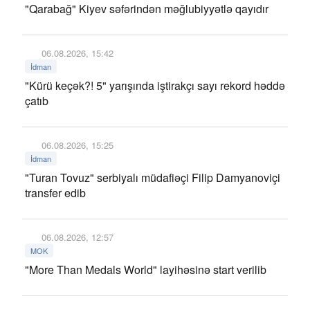
"Qarabağ" Kiyev səfərindən məğlubiyyətlə qayıdır
06.08.2026, 15:42
İdman
"Kürü keçək?! 5" yarışında iştirakçı sayı rekord həddə
çatıb
06.08.2026, 15:25
İdman
"Turan Tovuz" serbiyalı müdafiəçi Filip Damyanoviçi
transfer edib
06.08.2026, 12:57
MOK
"More Than Medals World" layihəsinə start verilib