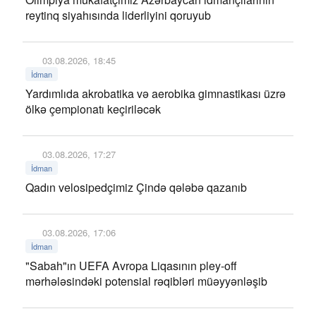
reytinq siyahısında liderliyini qoruyub
03.08.2026, 18:45
İdman
Yardımlıda akrobatika və aerobika gimnastikası üzrə
ölkə çempionatı keçiriləcək
03.08.2026, 17:27
İdman
Qadın velosipedçimiz Çində qələbə qazanıb
03.08.2026, 17:06
İdman
"Sabah"ın UEFA Avropa Liqasının pley-off
mərhələsindəki potensial rəqibləri müəyyənləşib