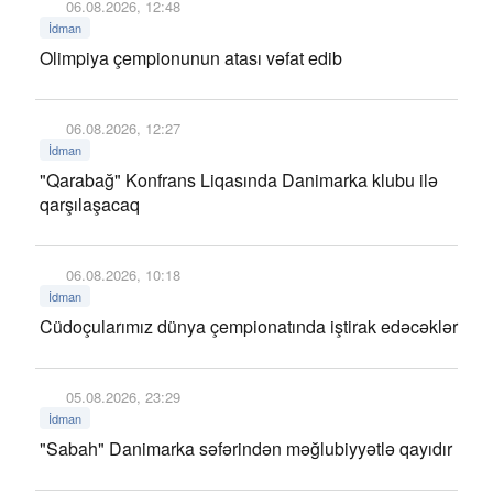
06.08.2026, 12:48
İdman
Olimpiya çempionunun atası vəfat edib
06.08.2026, 12:27
İdman
"Qarabağ" Konfrans Liqasında Danimarka klubu ilə
qarşılaşacaq
06.08.2026, 10:18
İdman
Cüdoçularımız dünya çempionatında iştirak edəcəklər
05.08.2026, 23:29
İdman
"Sabah" Danimarka səfərindən məğlubiyyətlə qayıdır