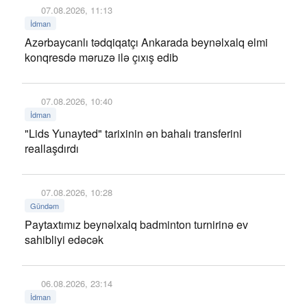
07.08.2026, 11:13
İdman
Azərbaycanlı tədqiqatçı Ankarada beynəlxalq elmi
konqresdə məruzə ilə çıxış edib
07.08.2026, 10:40
İdman
"Lids Yunayted" tarixinin ən bahalı transferini
reallaşdırdı
07.08.2026, 10:28
Gündəm
Paytaxtımız beynəlxalq badminton turnirinə ev
sahibliyi edəcək
06.08.2026, 23:14
İdman