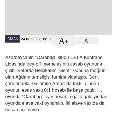
A+
İDMAN
24.02.2023, 08:11
A-
Azərbaycanın "Qarabağ” klubu UEFA Konfrans
Liqasında pey-off mərhələsinin cavab oyununa
çıxıb. Səfərdə Belçikanın "Gent” klubuna məğlub
olan Ağdam təmsilçisi turnirlə vidalaşıb. Gent
şəhərindəki "Gelamko Arena"da təşkil olunan
oyunun əsas vaxtı 0:1 hesabı ilə başa çatıb. İlk
oyunda "Qarabağ” eyni hesabla qalib gəldiyindən,
oyunda əlavə vaxt oynanılıb. İki əlavə vaxtda da
hesab açılmayıb.