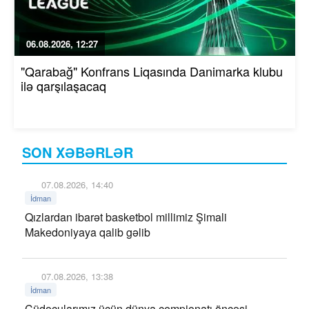
06.08.2026, 12:27
"Qarabağ" Konfrans Liqasında Danimarka klubu
ilə qarşılaşacaq
SON XƏBƏRLƏR
07.08.2026, 14:40
İdman
Qızlardan ibarət basketbol millimiz Şimali
Makedoniyaya qalib gəlib
07.08.2026, 13:38
İdman
Cüdoçularımız üçün dünya çempionatı öncəsi