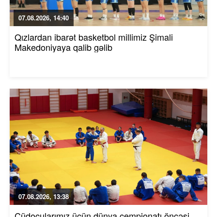
07.08.2026, 14:40
Qızlardan ibarət basketbol millimiz Şimali
Makedoniyaya qalib gəlib
07.08.2026, 13:38
Cüdoçularımız üçün dünya çempionatı öncəsi