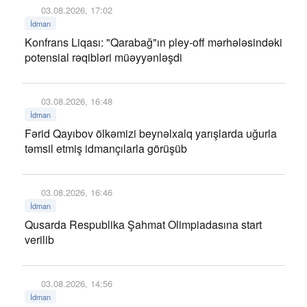
03.08.2026, 17:02
İdman
Konfrans Liqası: "Qarabağ"ın pley-off mərhələsindəki
potensial rəqibləri müəyyənləşdi
03.08.2026, 16:48
İdman
Fərid Qayıbov ölkəmizi beynəlxalq yarışlarda uğurla
təmsil etmiş idmançılarla görüşüb
03.08.2026, 16:46
İdman
Qusarda Respublika Şahmat Olimpiadasına start
verilib
03.08.2026, 14:56
İdman