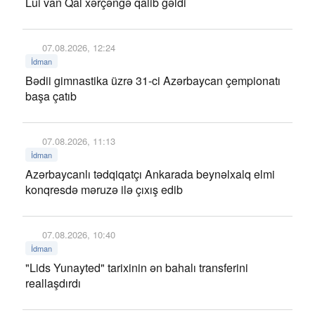
Lui van Qal xərçəngə qalib gəldi
07.08.2026, 12:24
İdman
Bədii gimnastika üzrə 31-ci Azərbaycan çempionatı
başa çatıb
07.08.2026, 11:13
İdman
Azərbaycanlı tədqiqatçı Ankarada beynəlxalq elmi
konqresdə məruzə ilə çıxış edib
07.08.2026, 10:40
İdman
"Lids Yunayted" tarixinin ən bahalı transferini
reallaşdırdı