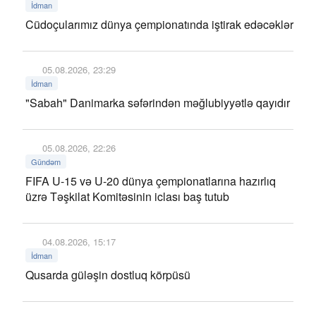
İdman
Cüdoçularımız dünya çempionatında iştirak edəcəklər
05.08.2026, 23:29
İdman
"Sabah" Danimarka səfərindən məğlubiyyətlə qayıdır
05.08.2026, 22:26
Gündəm
FIFA U-15 və U-20 dünya çempionatlarına hazırlıq
üzrə Təşkilat Komitəsinin iclası baş tutub
04.08.2026, 15:17
İdman
Qusarda güləşin dostluq körpüsü