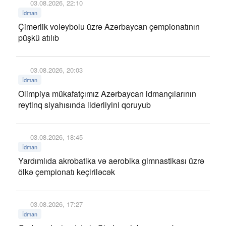
03.08.2026, 22:10
İdman
Çimərlik voleybolu üzrə Azərbaycan çempionatının
püşkü atılıb
03.08.2026, 20:03
İdman
Olimpiya mükafatçımız Azərbaycan idmançılarının
reytinq siyahısında liderliyini qoruyub
03.08.2026, 18:45
İdman
Yardımlıda akrobatika və aerobika gimnastikası üzrə
ölkə çempionatı keçiriləcək
03.08.2026, 17:27
İdman