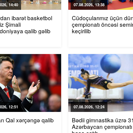
026, 14:40
07.08.2026, 13:38
rdan ibarət basketbol
Cüdoçularımız üçün dü
iz Şimali
çempionatı öncəsi semi
oniyaya qalib gəlib
keçirilib
026, 12:51
07.08.2026, 12:24
an Qal xərçəngə qalib
Bədii gimnastika üzrə 31
Azərbaycan çempionatı
başa çatıb