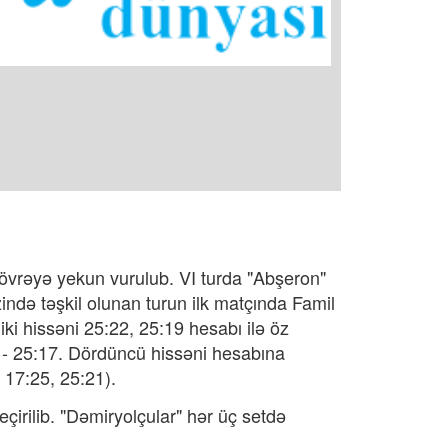
övrəyə yekun vurulub. VI turda "Abşeron"
ində təşkil olunan turun ilk matçında Famil
ki hissəni 25:22, 25:19 hesabı ilə öz
 - 25:17. Dördüncü hissəni hesabına
 17:25, 25:21).
irilib. "Dəmiryolçular" hər üç setdə