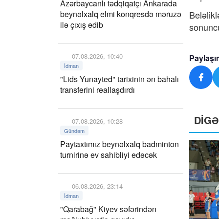
Azərbaycanlı tədqiqatçı Ankarada
beynəlxalq elmi konqresdə məruzə
Beləlik
ilə çıxış edib
sonuncu
07.08.2026, 10:40
Paylaşı
İdman
"Lids Yunayted" tarixinin ən bahalı
transferini reallaşdırdı
DİG
07.08.2026, 10:28
Gündəm
Paytaxtımız beynəlxalq badminton
turnirinə ev sahibliyi edəcək
06.08.2026, 23:14
İdman
"Qarabağ" Kiyev səfərindən