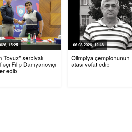
026, 15:25
06.08.2026, 12:48
n Tovuz" serbiyalı
Olimpiya çempionunun
iəçi Filip Damyanoviçi
atası vəfat edib
fer edib