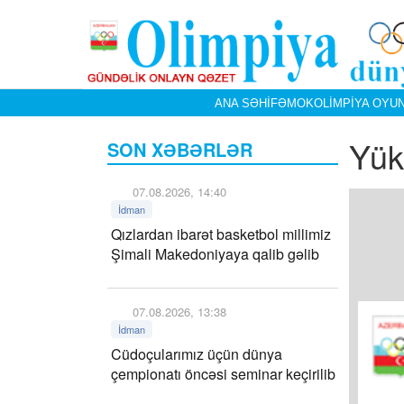
ANA SƏHIFƏ
MOK
OLIMPIYA OYUN
Yük
SON XƏBƏRLƏR
07.08.2026, 14:40
İdman
Qızlardan ibarət basketbol millimiz
Şimali Makedoniyaya qalib gəlib
07.08.2026, 13:38
İdman
Cüdoçularımız üçün dünya
çempionatı öncəsi seminar keçirilib