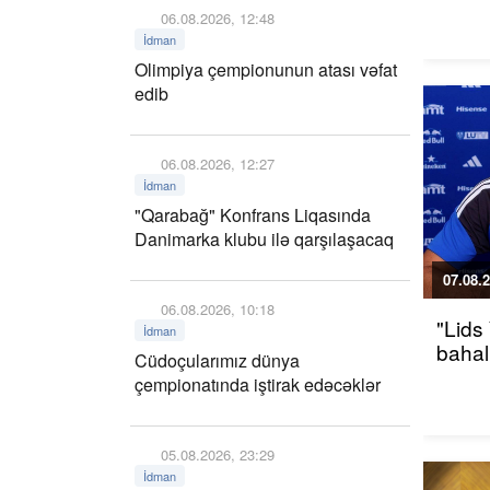
06.08.2026, 12:48
İdman
Olimpiya çempionunun atası vəfat
edib
06.08.2026, 12:27
İdman
"Qarabağ" Konfrans Liqasında
Danimarka klubu ilə qarşılaşacaq
07.08.2
06.08.2026, 10:18
"Lids
İdman
bahalı
Cüdoçularımız dünya
çempionatında iştirak edəcəklər
05.08.2026, 23:29
İdman