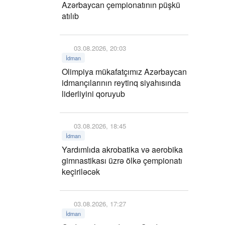
Azərbaycan çempionatının püşkü
atılıb
03.08.2026, 20:03
İdman
Olimpiya mükafatçımız Azərbaycan
idmançılarının reytinq siyahısında
liderliyini qoruyub
03.08.2026, 18:45
İdman
Yardımlıda akrobatika və aerobika
gimnastikası üzrə ölkə çempionatı
keçiriləcək
03.08.2026, 17:27
İdman