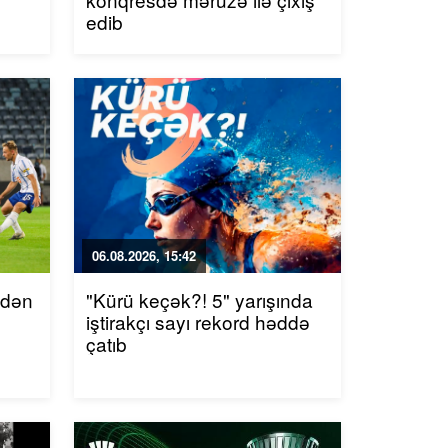
edib
06.08.2026, 15:42
ndən
"Kürü keçək?! 5" yarışında
iştirakçı sayı rekord həddə
çatıb