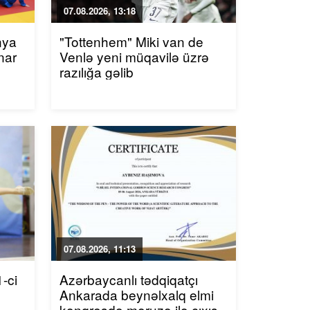
07.08.2026, 13:18
nya
"Tottenhem" Miki van de
nar
Venlə yeni müqavilə üzrə
razılığa gəlib
07.08.2026, 11:13
-ci
Azərbaycanlı tədqiqatçı
Ankarada beynəlxalq elmi
konqresdə məruzə ilə çıxış