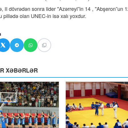
lə, II dövrədən sonra lider "Azərreyl”in 14 , "Abşeron”un 
 pillədə olan UNEC-in isə xalı yoxdur.
n
ƏR XƏBƏRLƏR