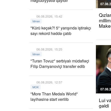
məğlubiyyətlə qayıdır
07.08.2
Qızla
06.08.2026, 15:42
millim
İdman
Maked
"Kürü keçək?! 5" yarışında iştirakçı
sayı rekord həddə çatıb
06.08.2026, 15:25
İdman
"Turan Tovuz" serbiyalı müdafiəçi
Filip Damyanoviçi transfer edib
06.08.2026, 12:57
MOK
07.08.2
"More Than Medals World"
layihəsinə start verilib
Lui v
gəldi