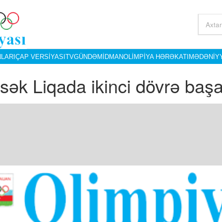
LARI
ÇAP VERSIYASI
TV
GÜNDƏM
İDMAN
OLIMPIYA HƏRƏKATI
MƏDƏNIY
sək Liqada ikinci dövrə başa