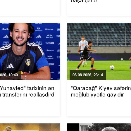
026, 10:40
06.08.2026, 23:14
 Yunayted" tarixinin ən
"Qarabağ" Kiyev səfəri
 transferini reallaşdırdı
məğlubiyyətlə qayıdır