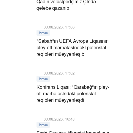
Qadın velosipedçimiz Çində
qələbə qazanıb
03.08.2026, 17:06
İdman
"Sabah"ın UEFA Avropa Liqasının
pley-off mərhələsindəki potensial
rəqibləri müəyyənləşib
03.08.2026, 17:02
İdman
Konfrans Liqası: "Qarabağ"ın pley-
off mərhələsindəki potensial
rəqibləri müəyyənləşdi
03.08.2026, 16:48
İdman
Fərid Qayıbov ölkəmizi beynəlxalq