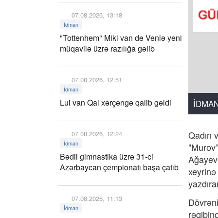
07.08.2026, 13:18
İdman
"Tottenhem" Miki van de Venlə yeni
müqavilə üzrə razılığa gəlib
07.08.2026, 12:51
İdman
Lui van Qal xərçəngə qalib gəldi
İDMA
Qadın v
07.08.2026, 12:24
İdman
"Murov”
Bədii gimnastika üzrə 31-ci
Ağayevi
Azərbaycan çempionatı başa çatıb
xeyrinə
yazdıra
07.08.2026, 11:13
Dövrəni
İdman
rəqibin