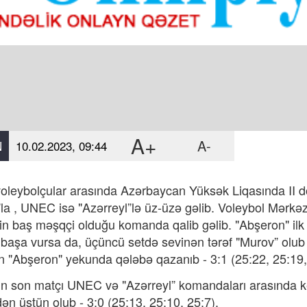
A+
A-
N
10.02.2023, 09:44
oleybolçular arasında Azərbaycan Yüksək Liqasında II d
la , UNEC isə "Azərreyl”lə üz-üzə gəlib. Voleybol Mərkəz
n baş məşqçi olduğu komanda qalib gəlib. "Abşeron" ilk i
 başa vursa da, üçüncü setdə sevinən tərəf "Murov” olub
n "Abşeron" yekunda qələbə qazanıb - 3:1 (25:22, 25:19,
n son matçı UNEC və "Azərreyl” komandaları arasında keç
dən üstün olub - 3:0 (25:13, 25:10, 25:7).