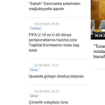
"Sabah" Danimarka səfərindən
məğlubiyyətlə qayıdır
05.08.2026, 22:26
Gündəm
FIFA U-15 və U-20 dünya
06.08.2
çempionatlarına hazırlıq üzrə
Təşkilat Komitəsinin iclası baş
"Tura
tutub
müdaf
trans
04.08.2026, 15:17
İdman
Qusarda güləşin dostluq körpüsü
03.08.2026, 22:10
İdman
Çimərlik voleybolu üzrə