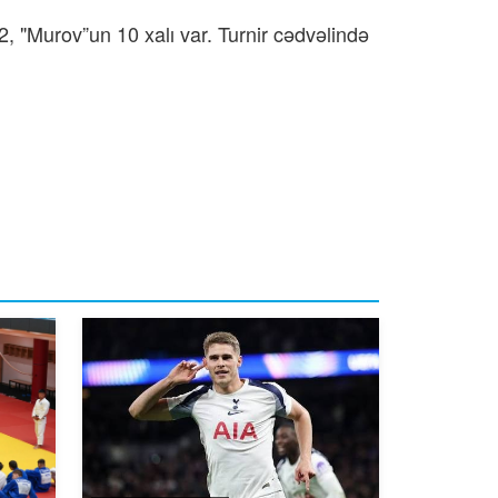
12, "Murov”un 10 xalı var. Turnir cədvəlində