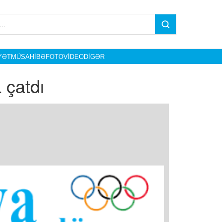
YƏT
MÜSAHIBƏ
FOTO
VIDEO
DIGƏR
 çatdı