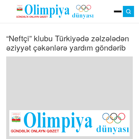
ANA SƏHIFƏ
“Neftçi” klubu Türkiyədə zəlzələdən
MOK
OLIMPIYA OYUNLARI
əziyyət çəkənlərə yardım göndərib
ÇAP VERSIYASI
TV
GÜNDƏM
İDMAN
OLIMPIYA HƏRƏKATI
MƏDƏNIYYƏT
MÜSAHIBƏ
FOTO
VIDEO
DIGƏR