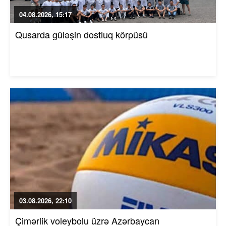
04.08.2026, 15:17
Qusarda güləşin dostluq körpüsü
03.08.2026, 22:10
Çimərlik voleybolu üzrə Azərbaycan