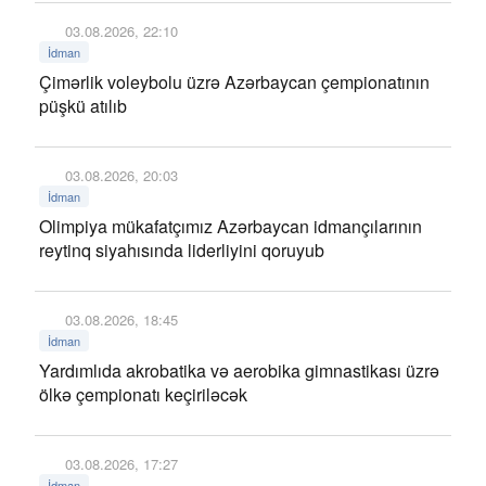
03.08.2026, 22:10
İdman
Çimərlik voleybolu üzrə Azərbaycan çempionatının
püşkü atılıb
03.08.2026, 20:03
İdman
Olimpiya mükafatçımız Azərbaycan idmançılarının
reytinq siyahısında liderliyini qoruyub
03.08.2026, 18:45
İdman
Yardımlıda akrobatika və aerobika gimnastikası üzrə
ölkə çempionatı keçiriləcək
03.08.2026, 17:27
İdman