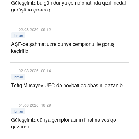
Güləşçimiz bu gün dünya çempionatında qızıl medal
görüşünə çıxacaq
02.08.2026, 09:12
İdman
AŞF-də şahmat üzrə dünya çempionu ilə görüş
keçirilib
02.08.2026, 00:14
İdman
Tofiq Musayev UFC-də növbəti qələbəsini qazanıb
01.08.2026, 18:29
İdman
Güləşçimiz dünya çempionatının finalına vəsiqə
qazandı