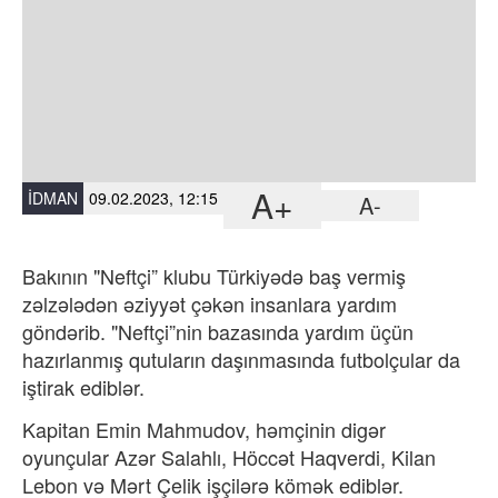
A+
İDMAN
09.02.2023, 12:15
A-
Bakının "Neftçi” klubu Türkiyədə baş vermiş
zəlzələdən əziyyət çəkən insanlara yardım
göndərib. "Neftçi”nin bazasında yardım üçün
hazırlanmış qutuların daşınmasında futbolçular da
iştirak ediblər.
Kapitan Emin Mahmudov, həmçinin digər
oyunçular Azər Salahlı, Höccət Haqverdi, Kilan
Lebon və Mərt Çelik işçilərə kömək ediblər.