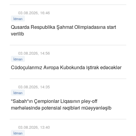
03.08.2026, 16:46
İdman
Qusarda Respublika Şahmat Olimpiadasına start
verilib
03.08.2026, 14:56
İdman
Cüdoçularımız Avropa Kubokunda iştirak edəcəklər
03.08.2026, 14:35
İdman
"Sabah"ın Çempionlar Liqasının pley-off
mərhələsində potensial rəqibləri müəyyənləşib
03.08.2026, 13:40
İdman