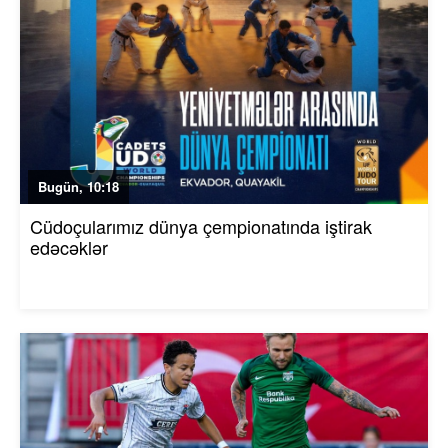
Bugün, 10:18
Cüdoçularımız dünya çempionatında iştirak
edəcəklər