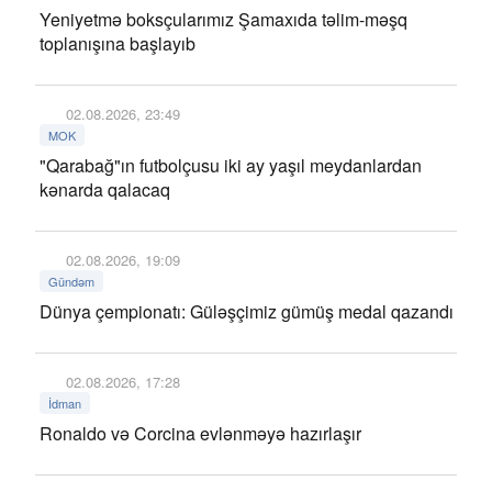
Yeniyetmə boksçularımız Şamaxıda təlim-məşq
toplanışına başlayıb
02.08.2026, 23:49
MOK
"Qarabağ"ın futbolçusu iki ay yaşıl meydanlardan
kənarda qalacaq
02.08.2026, 19:09
Gündəm
Dünya çempionatı: Güləşçimiz gümüş medal qazandı
02.08.2026, 17:28
İdman
Ronaldo və Corcina evlənməyə hazırlaşır