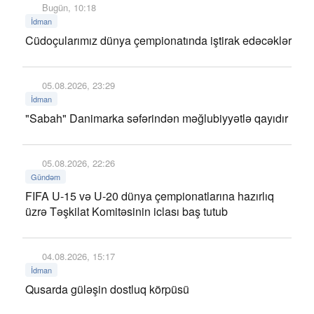
Bugün, 10:18
İdman
Cüdoçularımız dünya çempionatında iştirak edəcəklər
05.08.2026, 23:29
İdman
"Sabah" Danimarka səfərindən məğlubiyyətlə qayıdır
05.08.2026, 22:26
Gündəm
FIFA U-15 və U-20 dünya çempionatlarına hazırlıq
üzrə Təşkilat Komitəsinin iclası baş tutub
04.08.2026, 15:17
İdman
Qusarda güləşin dostluq körpüsü