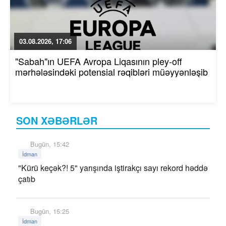
03.08.2026, 17:06
"Sabah"ın UEFA Avropa Liqasının pley-off
mərhələsindəki potensial rəqibləri müəyyənləşib
SON XƏBƏRLƏR
Bugün, 15:42
İdman
"Kürü keçək?! 5" yarışında iştirakçı sayı rekord həddə
çatıb
Bugün, 15:25
İdman