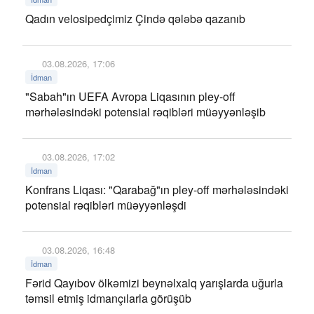
Qadın velosipedçimiz Çində qələbə qazanıb
03.08.2026, 17:06
İdman
"Sabah"ın UEFA Avropa Liqasının pley-off
mərhələsindəki potensial rəqibləri müəyyənləşib
03.08.2026, 17:02
İdman
Konfrans Liqası: "Qarabağ"ın pley-off mərhələsindəki
potensial rəqibləri müəyyənləşdi
03.08.2026, 16:48
İdman
Fərid Qayıbov ölkəmizi beynəlxalq yarışlarda uğurla
təmsil etmiş idmançılarla görüşüb