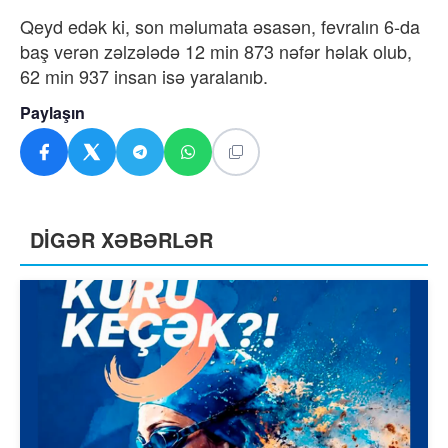
Qeyd edək ki, son məlumata əsasən, fevralın 6-da
baş verən zəlzələdə 12 min 873 nəfər həlak olub,
62 min 937 insan isə yaralanıb.
Paylaşın
DİGƏR XƏBƏRLƏR