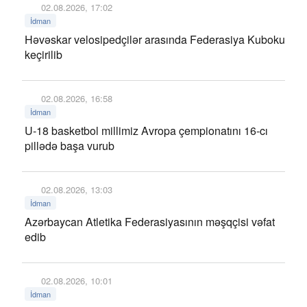
02.08.2026, 17:02
İdman
Həvəskar velosipedçilər arasında Federasiya Kuboku
keçirilib
02.08.2026, 16:58
İdman
U-18 basketbol millimiz Avropa çempionatını 16-cı
pillədə başa vurub
02.08.2026, 13:03
İdman
Azərbaycan Atletika Federasiyasının məşqçisi vəfat
edib
02.08.2026, 10:01
İdman