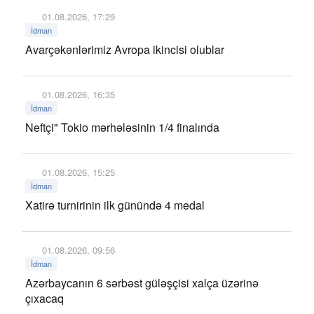
01.08.2026, 17:29
İdman
Avarçəkənlərimiz Avropa ikincisi olublar
01.08.2026, 16:35
İdman
Neftçi" Tokio mərhələsinin 1/4 finalında
01.08.2026, 15:25
İdman
Xatirə turnirinin ilk günündə 4 medal
01.08.2026, 09:56
İdman
Azərbaycanın 6 sərbəst güləşçisi xalça üzərinə
çıxacaq