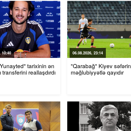
 10:40
06.08.2026, 23:14
 Yunayted" tarixinin ən
"Qarabağ" Kiyev səfəri
 transferini reallaşdırdı
məğlubiyyətlə qayıdır