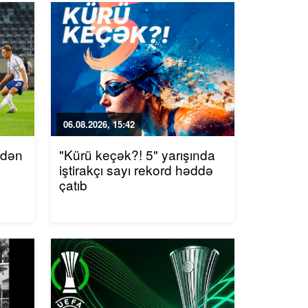
06.08.2026, 15:42
ndən
"Kürü keçək?! 5" yarışında
iştirakçı sayı rekord həddə
çatıb