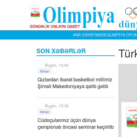
ANA SƏHIFƏ
MOK
OLIMPIYA OYUN
Tür
SON XƏBƏRLƏR
Bugün, 14:40
İdman
Qızlardan ibarət basketbol millimiz
Şimali Makedoniyaya qalib gəlib
Bugün, 13:38
İdman
Cüdoçularımız üçün dünya
çempionatı öncəsi seminar keçirilib