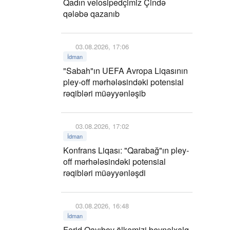
Qadın velosipedçimiz Çində
qələbə qazanıb
03.08.2026, 17:06
İdman
"Sabah"ın UEFA Avropa Liqasının
pley-off mərhələsindəki potensial
rəqibləri müəyyənləşib
03.08.2026, 17:02
İdman
Konfrans Liqası: "Qarabağ"ın pley-
off mərhələsindəki potensial
rəqibləri müəyyənləşdi
03.08.2026, 16:48
İdman
Fərid Qayıbov ölkəmizi beynəlxalq