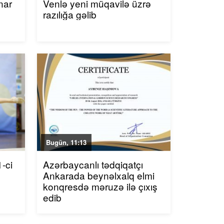
nar
Venlə yeni müqavilə üzrə
razılığa gəlib
Bugün, 11:13
-ci
Azərbaycanlı tədqiqatçı
Ankarada beynəlxalq elmi
konqresdə məruzə ilə çıxış
edib