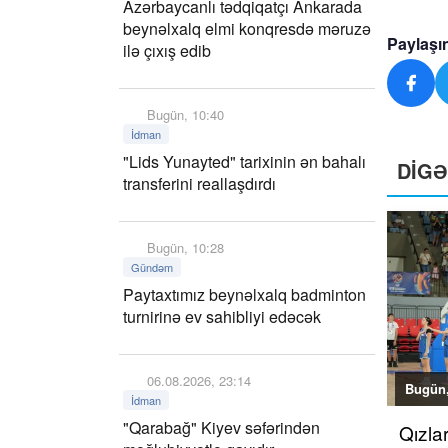
Azərbaycanlı tədqiqatçı Ankarada
beynəlxalq elmi konqresdə məruzə
Paylaşı
ilə çıxış edib
Bugün, 10:40
İdman
"Lids Yunayted" tarixinin ən bahalı
DİG
transferini reallaşdırdı
Bugün, 10:28
Gündəm
Paytaxtımız beynəlxalq badminton
turnirinə ev sahibliyi edəcək
06.08.2026, 23:14
Bugün,
İdman
"Qarabağ" Kiyev səfərindən
Qızla