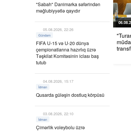
"Sabah" Danimarka səfərindən
məğlubiyyətlə qayıdır
06.08.2
05.08.2026, 22:26
"Tura
Gündəm
müdaf
FIFA U-15 və U-20 dünya
trans
çempionatlarına hazırlıq üzrə
Təşkilat Komitəsinin iclası baş
tutub
04.08.2026, 15:17
İdman
Qusarda güləşin dostluq körpüsü
03.08.2026, 22:10
İdman
Çimərlik voleybolu üzrə