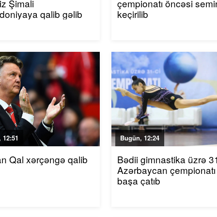
iz Şimali
çempionatı öncəsi semi
oniyaya qalib gəlib
keçirilib
 12:51
Bugün, 12:24
an Qal xərçəngə qalib
Bədii gimnastika üzrə 31
Azərbaycan çempionatı
başa çatıb