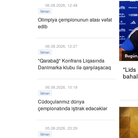
06.08.2026, 12:48
İdman
Olimpiya çempionunun atası vəfat
edib
06.08.2026, 12:27
İdman
Bugün,
"Qarabağ" Konfrans Liqasında
Danimarka klubu ilə qarşılaşacaq
"Lids
bahalı
06.08.2026, 10:18
İdman
Cüdoçularımız dünya
çempionatında iştirak edəcəklər
05.08.2026, 23:29
İdman