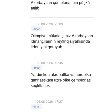
Azərbaycan çempionatının püşkü
atılıb
03.08.2026, 20:03
İdman
Olimpiya mükafatçımız Azərbaycan
idmançılarının reytinq siyahısında
liderliyini qoruyub
03.08.2026, 18:45
İdman
Yardımlıda akrobatika və aerobika
gimnastikası üzrə ölkə çempionatı
keçiriləcək
03.08.2026, 17:27
İdman