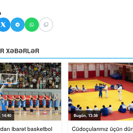
n
ƏR XƏBƏRLƏR
 14:40
Bugün, 13:38
rdan ibarət basketbol
Cüdoçularımız üçün dü