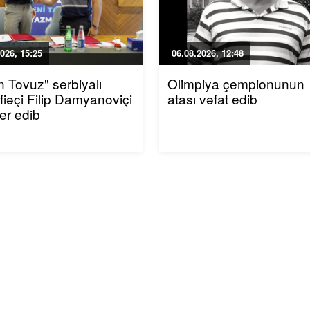
026, 15:25
06.08.2026, 12:48
n Tovuz" serbiyalı
Olimpiya çempionunun
iəçi Filip Damyanoviçi
atası vəfat edib
fer edib