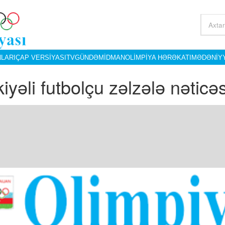
LARI
ÇAP VERSIYASI
TV
GÜNDƏM
İDMAN
OLIMPIYA HƏRƏKATI
MƏDƏNIY
kiyəli futbolçu zəlzələ nətic