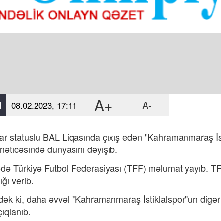
A+
A-
N
08.02.2023, 17:11
r statuslu BAL Liqasında çıxış edən "Kahramanmaraş İs
 nəticəsində dünyasını dəyişib.
də Türkiyə Futbol Federasiyası (TFF) məlumat yayıb. T
ğı verib.
ək ki, daha əvvəl "Kahramanmaraş İstiklalspor"un digə
çıqlanıb.