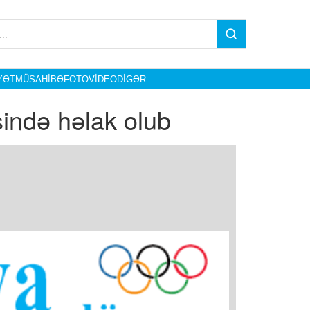
YƏT
MÜSAHIBƏ
FOTO
VIDEO
DIGƏR
əsində həlak olub