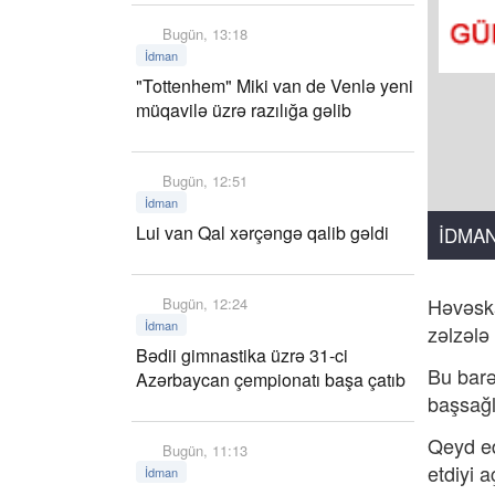
Bugün, 13:18
İdman
"Tottenhem" Miki van de Venlə yeni
müqavilə üzrə razılığa gəlib
Bugün, 12:51
İdman
Lui van Qal xərçəngə qalib gəldi
İDMA
Həvəska
Bugün, 12:24
İdman
zəlzələ
Bədii gimnastika üzrə 31-ci
Bu barə
Azərbaycan çempionatı başa çatıb
başsağlı
Qeyd ed
Bugün, 11:13
etdiyi a
İdman