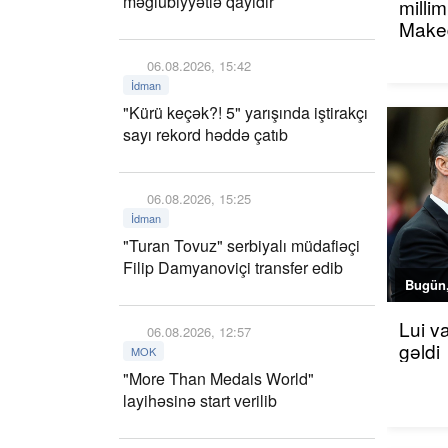
məğlubiyyətlə qayıdır
millim
Maked
06.08.2026, 15:42
İdman
"Kürü keçək?! 5" yarışında iştirakçı
sayı rekord həddə çatıb
06.08.2026, 15:25
İdman
"Turan Tovuz" serbiyalı müdafiəçi
Filip Damyanoviçi transfer edib
Bugün,
Lui v
06.08.2026, 12:57
gəldi
MOK
"More Than Medals World"
layihəsinə start verilib