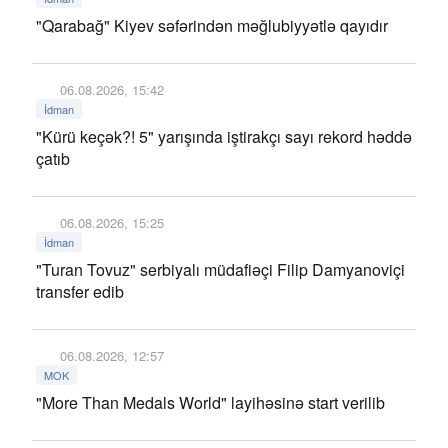
"Qarabağ" Kiyev səfərindən məğlubiyyətlə qayıdır
06.08.2026, 15:42
İdman
"Kürü keçək?! 5" yarışında iştirakçı sayı rekord həddə
çatıb
06.08.2026, 15:25
İdman
"Turan Tovuz" serbiyalı müdafiəçi Filip Damyanoviçi
transfer edib
06.08.2026, 12:57
MOK
"More Than Medals World" layihəsinə start verilib