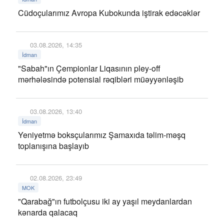
Cüdoçularımız Avropa Kubokunda iştirak edəcəklər
03.08.2026, 14:35
İdman
"Sabah"ın Çempionlar Liqasının pley-off
mərhələsində potensial rəqibləri müəyyənləşib
03.08.2026, 13:40
İdman
Yeniyetmə boksçularımız Şamaxıda təlim-məşq
toplanışına başlayıb
02.08.2026, 23:49
MOK
"Qarabağ"ın futbolçusu iki ay yaşıl meydanlardan
kənarda qalacaq