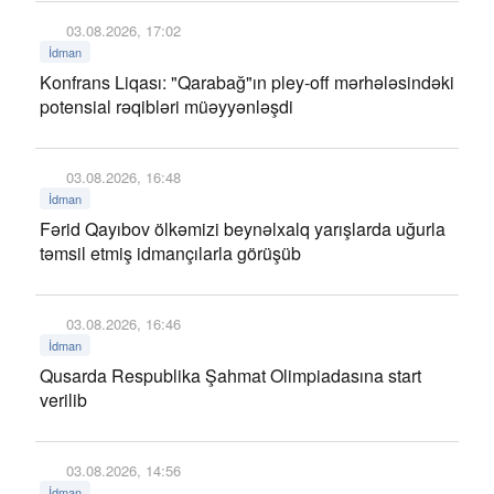
03.08.2026, 17:02
İdman
Konfrans Liqası: "Qarabağ"ın pley-off mərhələsindəki
potensial rəqibləri müəyyənləşdi
03.08.2026, 16:48
İdman
Fərid Qayıbov ölkəmizi beynəlxalq yarışlarda uğurla
təmsil etmiş idmançılarla görüşüb
03.08.2026, 16:46
İdman
Qusarda Respublika Şahmat Olimpiadasına start
verilib
03.08.2026, 14:56
İdman