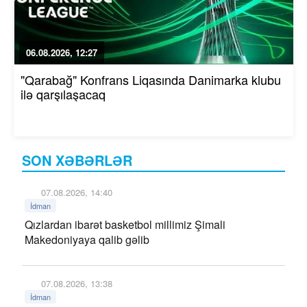
06.08.2026, 12:27
"Qarabağ" Konfrans Liqasında Danimarka klubu
ilə qarşılaşacaq
SON XƏBƏRLƏR
07.08.2026, 14:40
İdman
Qızlardan ibarət basketbol millimiz Şimali
Makedoniyaya qalib gəlib
07.08.2026, 13:38
İdman