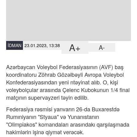
A+
İDMAN
23.01.2023, 13:38
A-
Azərbaycan Voleybol Federasiyasının (AVF) baş
koordinatoru Zöhrab Gözəlbəyli Avropa Voleybol
Konfederasiyasından yeni ntəyinat alıb. O, kişi
voleybolçular arasında Çelenc Kubokunun 1/4 final
matçının supervayzeri təyin edilib.
Federasiya rəsmisi yanvarın 26-da Buxarestdə
Rumıniyanın "Styaua" və Yunanıstanın
"Olimpiakos" komandaları arasındakı qarşılaşmada
hakimlərin işinə qiymət verəcək.