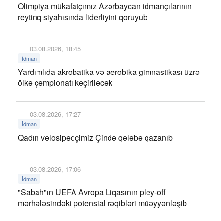
Olimpiya mükafatçımız Azərbaycan idmançılarının
reytinq siyahısında liderliyini qoruyub
03.08.2026, 18:45
İdman
Yardımlıda akrobatika və aerobika gimnastikası üzrə
ölkə çempionatı keçiriləcək
03.08.2026, 17:27
İdman
Qadın velosipedçimiz Çində qələbə qazanıb
03.08.2026, 17:06
İdman
"Sabah"ın UEFA Avropa Liqasının pley-off
mərhələsindəki potensial rəqibləri müəyyənləşib