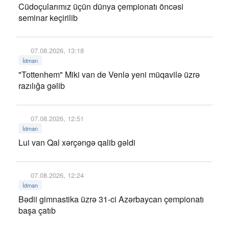
Cüdoçularımız üçün dünya çempionatı öncəsi
seminar keçirilib
07.08.2026, 13:18
İdman
"Tottenhem" Miki van de Venlə yeni müqavilə üzrə
razılığa gəlib
07.08.2026, 12:51
İdman
Lui van Qal xərçəngə qalib gəldi
07.08.2026, 12:24
İdman
Bədii gimnastika üzrə 31-ci Azərbaycan çempionatı
başa çatıb