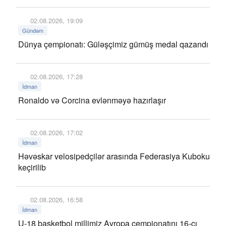
02.08.2026, 19:09
Gündəm
Dünya çempionatı: Güləşçimiz gümüş medal qazandı
02.08.2026, 17:28
İdman
Ronaldo və Corcina evlənməyə hazırlaşır
02.08.2026, 17:02
İdman
Həvəskar velosipedçilər arasında Federasiya Kuboku
keçirilib
02.08.2026, 16:58
İdman
U-18 basketbol millimiz Avropa çempionatını 16-cı