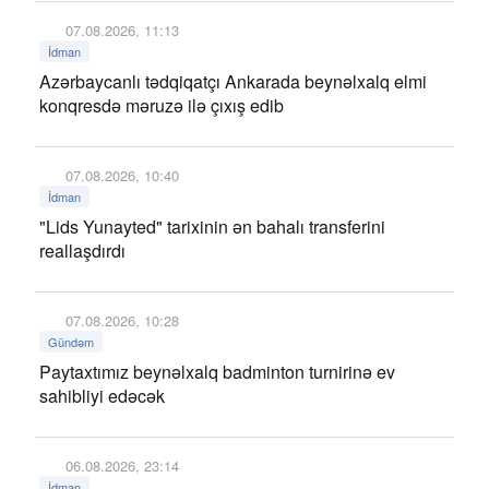
07.08.2026, 11:13
İdman
Azərbaycanlı tədqiqatçı Ankarada beynəlxalq elmi
konqresdə məruzə ilə çıxış edib
07.08.2026, 10:40
İdman
"Lids Yunayted" tarixinin ən bahalı transferini
reallaşdırdı
07.08.2026, 10:28
Gündəm
Paytaxtımız beynəlxalq badminton turnirinə ev
sahibliyi edəcək
06.08.2026, 23:14
İdman