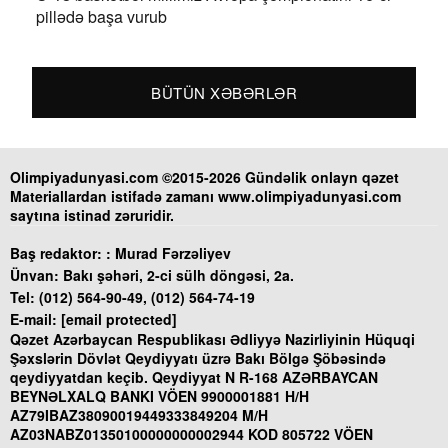
pillədə başa vurub
BÜTÜN XƏBƏRLƏR
Olimpiyadunyasi.com ©2015-2026 Gündəlik onlayn qəzet
Materiallardan istifadə zamanı www.olimpiyadunyasi.com
saytına istinad zəruridir.
Baş redaktor: :
Murad Fərzəliyev
Ünvan:
Bakı şəhəri, 2-ci sülh döngəsi, 2a.
Tel:
(012) 564-90-49, (012) 564-74-19
E-mail:
[email protected]
Qəzet Azərbaycan Respublikası Ədliyyə Nazirliyinin Hüquqi
Şəxslərin Dövlət Qeydiyyatı üzrə Bakı Bölgə Şöbəsində
qeydiyyatdan keçib. Qeydiyyat N R-168 AZƏRBAYCAN
BEYNƏLXALQ BANKI VÖEN 9900001881 H/H
AZ79IBAZ38090019449333849204 M/H
AZ03NABZ01350100000000002944 KOD 805722 VÖEN