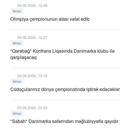
06.08.2026, 12:48
İdman
Olimpiya çempionunun atası vəfat edib
06.08.2026, 12:27
İdman
"Qarabağ" Konfrans Liqasında Danimarka klubu ilə
qarşılaşacaq
06.08.2026, 10:18
İdman
Cüdoçularımız dünya çempionatında iştirak edəcəklər
05.08.2026, 23:29
İdman
"Sabah" Danimarka səfərindən məğlubiyyətlə qayıdır