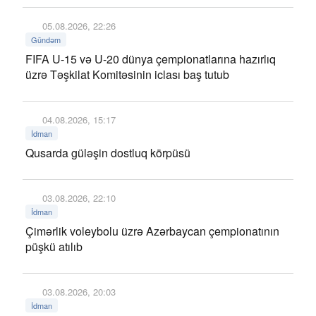
05.08.2026, 22:26
Gündəm
FIFA U-15 və U-20 dünya çempionatlarına hazırlıq
üzrə Təşkilat Komitəsinin iclası baş tutub
04.08.2026, 15:17
İdman
Qusarda güləşin dostluq körpüsü
03.08.2026, 22:10
İdman
Çimərlik voleybolu üzrə Azərbaycan çempionatının
püşkü atılıb
03.08.2026, 20:03
İdman