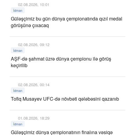
02.08.2026, 10:01
İdman
Güləşçimiz bu gün dünya çempionatında qızıl medal
görüşünə çıxacaq
02.08.2026, 09:12
İdman
AŞF-də şahmat üzrə dünya çempionu ilə görüş
keçirilib
02.08.2026, 00:14
İdman
Tofiq Musayev UFC-də növbəti qələbəsini qazanıb
01.08.2026, 18:29
İdman
Güləşçimiz dünya çempionatının finalına vəsiqə