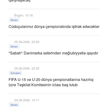
Bugün, 10:18
İdman
Cüdoçularımız dünya çempionatında iştirak edəcəklər
05.08.2026, 23:29
İdman
"Sabah" Danimarka səfərindən məğlubiyyətlə qayıdır
05.08.2026, 22:26
Gündəm
FIFA U-15 və U-20 dünya çempionatlarına hazırlıq
üzrə Təşkilat Komitəsinin iclası baş tutub
04.08.2026, 15:17
İdman