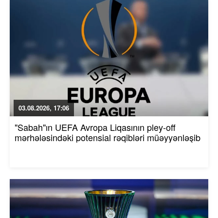
03.08.2026, 17:06
"Sabah"ın UEFA Avropa Liqasının pley-off
mərhələsindəki potensial rəqibləri müəyyənləşib