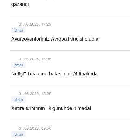
qazandı
01.08.2026, 17:29
İdman
Avarçəkənlərimiz Avropa ikincisi olublar
01.08.2026, 16:35
İdman
Neftçi" Tokio mərhələsinin 1/4 finalında
01.08.2026, 15:25
İdman
Xatirə turnirinin ilk günündə 4 medal
01.08.2026, 09:56
İdman