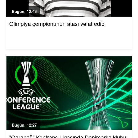
Bugün, 12:48
Olimpiya çempionunun atası vəfat edib
Bugün, 12:27
"Qarabağ" Konfrans Liqasında Danimarka klubu