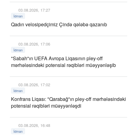
03.08.2026, 17:27
İdman
Qadın velosipedçimiz Çində qələbə qazanıb
03.08.2026, 17:06
İdman
"Sabah"ın UEFA Avropa Liqasının pley-off
mərhələsindəki potensial rəqibləri müəyyənləşib
03.08.2026, 17:02
İdman
Konfrans Liqası: "Qarabağ"ın pley-off mərhələsindəki
potensial rəqibləri müəyyənləşdi
03.08.2026, 16:48
İdman