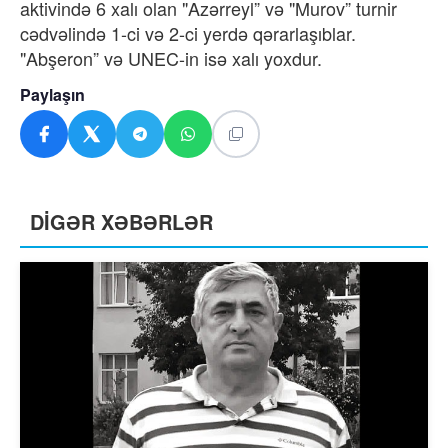
aktivində 6 xalı olan "Azərreyl” və "Murov” turnir
cədvəlində 1-ci və 2-ci yerdə qərarlaşıblar.
"Abşeron” və UNEC-in isə xalı yoxdur.
Paylaşın
DİGƏR XƏBƏRLƏR