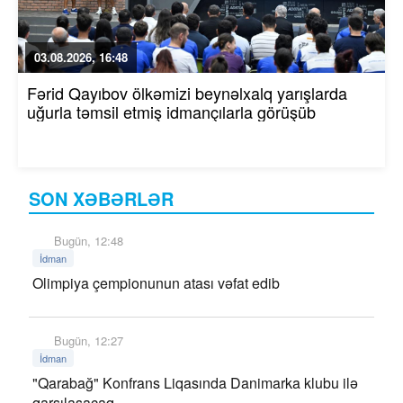
03.08.2026, 16:48
Fərid Qayıbov ölkəmizi beynəlxalq yarışlarda
uğurla təmsil etmiş idmançılarla görüşüb
SON XƏBƏRLƏR
Bugün, 12:48
İdman
Olimpiya çempionunun atası vəfat edib
Bugün, 12:27
İdman
"Qarabağ" Konfrans Liqasında Danimarka klubu ilə
qarşılaşacaq