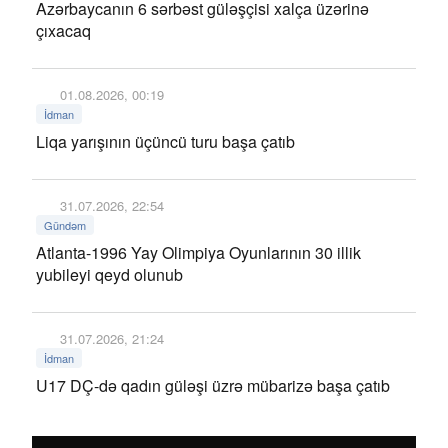
Azərbaycanın 6 sərbəst güləşçisi xalça üzərinə
çıxacaq
01.08.2026, 00:19
İdman
Liqa yarışının üçüncü turu başa çatıb
31.07.2026, 22:54
Gündəm
Atlanta-1996 Yay Olimpiya Oyunlarının 30 illik
yubileyi qeyd olunub
31.07.2026, 21:24
İdman
U17 DÇ-də qadın güləşi üzrə mübarizə başa çatıb