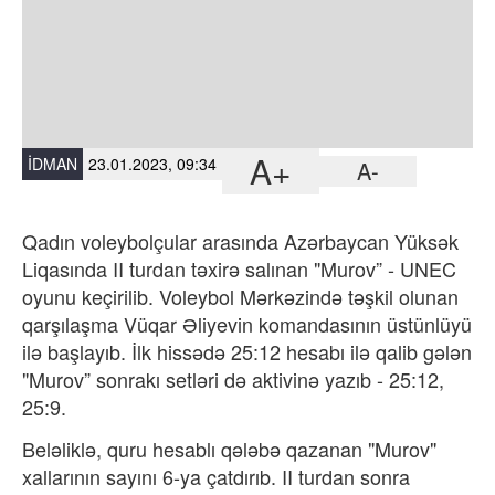
A+
İDMAN
23.01.2023, 09:34
A-
Qadın voleybolçular arasında Azərbaycan Yüksək
Liqasında II turdan təxirə salınan "Murov” - UNEC
oyunu keçirilib. Voleybol Mərkəzində təşkil olunan
qarşılaşma Vüqar Əliyevin komandasının üstünlüyü
ilə başlayıb. İlk hissədə 25:12 hesabı ilə qalib gələn
"Murov” sonrakı setləri də aktivinə yazıb - 25:12,
25:9.
Beləliklə, quru hesablı qələbə qazanan "Murov"
xallarının sayını 6-ya çatdırıb. II turdan sonra