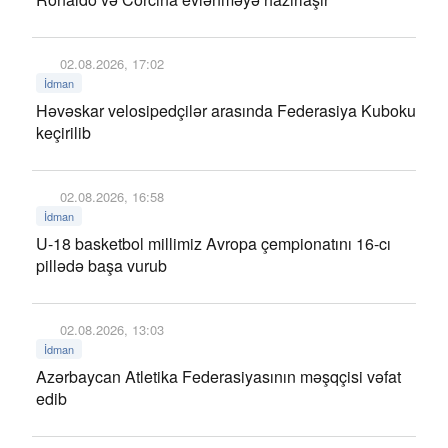
02.08.2026, 17:02
İdman
Həvəskar velosipedçilər arasında Federasiya Kuboku
keçirilib
02.08.2026, 16:58
İdman
U-18 basketbol millimiz Avropa çempionatını 16-cı
pillədə başa vurub
02.08.2026, 13:03
İdman
Azərbaycan Atletika Federasiyasının məşqçisi vəfat
edib