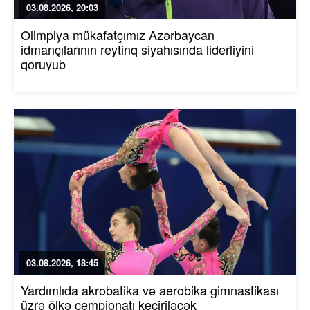
03.08.2026, 20:03
Olimpiya mükafatçımız Azərbaycan
idmançılarının reytinq siyahısında liderliyini
qoruyub
03.08.2026, 18:45
Yardımlıda akrobatika və aerobika gimnastikası
üzrə ölkə çempionatı keçiriləcək