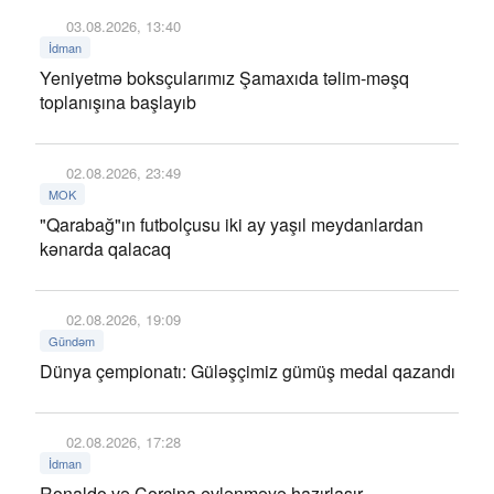
03.08.2026, 13:40
İdman
Yeniyetmə boksçularımız Şamaxıda təlim-məşq
toplanışına başlayıb
02.08.2026, 23:49
MOK
"Qarabağ"ın futbolçusu iki ay yaşıl meydanlardan
kənarda qalacaq
02.08.2026, 19:09
Gündəm
Dünya çempionatı: Güləşçimiz gümüş medal qazandı
02.08.2026, 17:28
İdman
Ronaldo və Corcina evlənməyə hazırlaşır