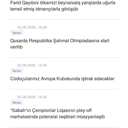
Fərid Qayıbov ölkəmizi beynəlxalq yarışlarda uğurla
təmsil etmiş idmançılarla görüşüb
03.08.2026, 16:46
İdman
Qusarda Respublika Şahmat Olimpiadasına start
verilib
03.08.2026, 14:56
İdman
Cüdoçularımız Avropa Kubokunda iştirak edəcəklər
03.08.2026, 14:35
İdman
"Sabah"ın Çempionlar Liqasının pley-off
mərhələsində potensial rəqibləri müəyyənləşib