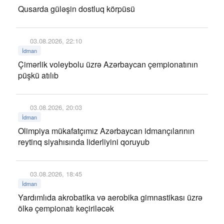
Qusarda güləşin dostluq körpüsü
03.08.2026, 22:10
İdman
Çimərlik voleybolu üzrə Azərbaycan çempionatının
püşkü atılıb
03.08.2026, 20:03
İdman
Olimpiya mükafatçımız Azərbaycan idmançılarının
reytinq siyahısında liderliyini qoruyub
03.08.2026, 18:45
İdman
Yardımlıda akrobatika və aerobika gimnastikası üzrə
ölkə çempionatı keçiriləcək