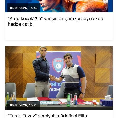
06.08.2026, 15:42
"Kürü keçək?! 5" yarışında iştirakçı sayı rekord
həddə çatıb
06.08.2026, 15:25
"Turan Tovuz" serbiyalı müdafiəçi Filip