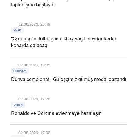
toplanışına başlayıb
02.08.2026, 23:49
MOK
"Qarabağ"ın futbolçusu iki ay yaşıl meydanlardan
kənarda qalacaq
02.08.2026, 19:09
Gündəm
Dünya çempionatı: Güləşçimiz gümüş medal qazandı
02.08.2026, 17:28
İdman
Ronaldo və Corcina evlənməyə hazırlaşır
02.08.2026, 17:02