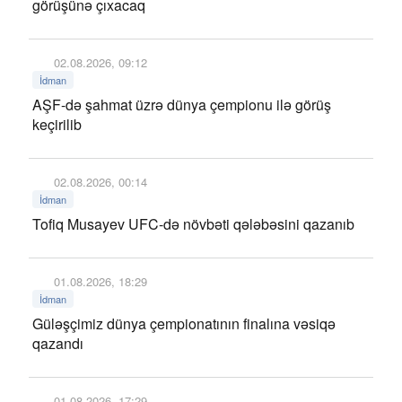
görüşünə çıxacaq
02.08.2026, 09:12
İdman
AŞF-də şahmat üzrə dünya çempionu ilə görüş
keçirilib
02.08.2026, 00:14
İdman
Tofiq Musayev UFC-də növbəti qələbəsini qazanıb
01.08.2026, 18:29
İdman
Güləşçimiz dünya çempionatının finalına vəsiqə
qazandı
01.08.2026, 17:29