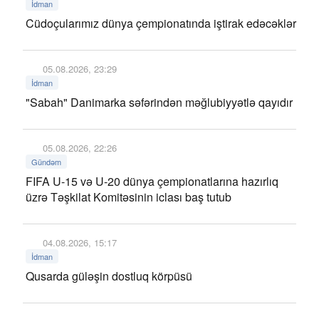
İdman
Cüdoçularımız dünya çempionatında iştirak edəcəklər
05.08.2026, 23:29
İdman
"Sabah" Danimarka səfərindən məğlubiyyətlə qayıdır
05.08.2026, 22:26
Gündəm
FIFA U-15 və U-20 dünya çempionatlarına hazırlıq
üzrə Təşkilat Komitəsinin iclası baş tutub
04.08.2026, 15:17
İdman
Qusarda güləşin dostluq körpüsü