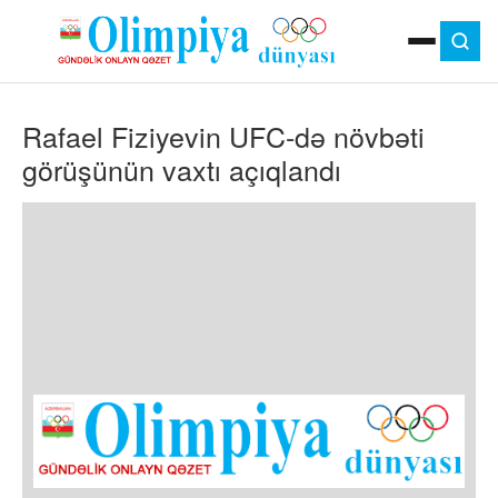
ANA SƏHIFƏ
Rafael Fiziyevin UFC-də növbəti
MOK
OLIMPIYA OYUNLARI
görüşünün vaxtı açıqlandı
ÇAP VERSIYASI
TV
GÜNDƏM
İDMAN
OLIMPIYA HƏRƏKATI
MƏDƏNIYYƏT
MÜSAHIBƏ
FOTO
VIDEO
DIGƏR