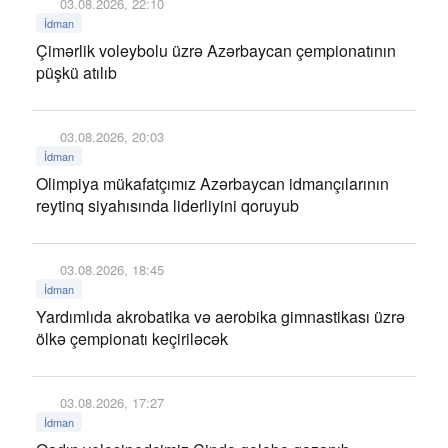
03.08.2026, 22:10
İdman
Çimərlik voleybolu üzrə Azərbaycan çempionatının
püşkü atılıb
03.08.2026, 20:03
İdman
Olimpiya mükafatçımız Azərbaycan idmançılarının
reytinq siyahısında liderliyini qoruyub
03.08.2026, 18:45
İdman
Yardımlıda akrobatika və aerobika gimnastikası üzrə
ölkə çempionatı keçiriləcək
03.08.2026, 17:27
İdman