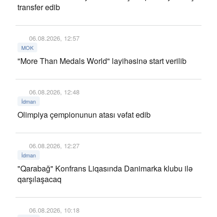
transfer edib
06.08.2026, 12:57
MOK
"More Than Medals World" layihəsinə start verilib
06.08.2026, 12:48
İdman
Olimpiya çempionunun atası vəfat edib
06.08.2026, 12:27
İdman
"Qarabağ" Konfrans Liqasında Danimarka klubu ilə
qarşılaşacaq
06.08.2026, 10:18