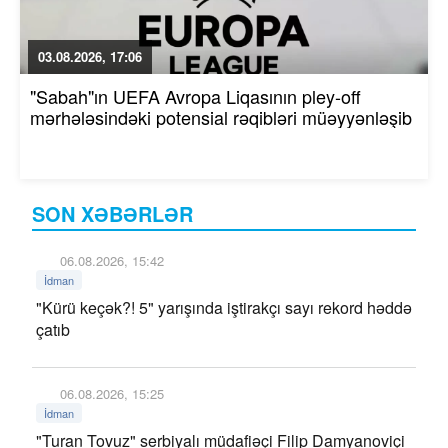
03.08.2026, 17:06
"Sabah"ın UEFA Avropa Liqasının pley-off
mərhələsindəki potensial rəqibləri müəyyənləşib
SON XƏBƏRLƏR
06.08.2026, 15:42
İdman
"Kürü keçək?! 5" yarışında iştirakçı sayı rekord həddə
çatıb
06.08.2026, 15:25
İdman
"Turan Tovuz" serbiyalı müdafiəçi Filip Damyanoviçi