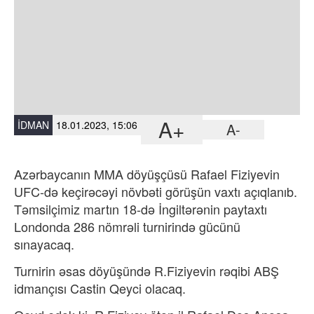
A+
İDMAN
18.01.2023, 15:06
A-
Azərbaycanın MMA döyüşçüsü Rafael Fiziyevin
UFC-də keçirəcəyi növbəti görüşün vaxtı açıqlanıb.
Təmsilçimiz martın 18-də İngiltərənin paytaxtı
Londonda 286 nömrəli turnirində gücünü
sınayacaq.
Turnirin əsas döyüşündə R.Fiziyevin rəqibi ABŞ
idmançısı Castin Qeyci olacaq.