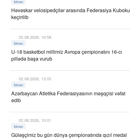
İdman
Həvəskar velosipedçilər arasında Federasiya Kuboku
keçirilib
02.08.2026, 16:58
İdman
U-18 basketbol millimiz Avropa çempionatını 16-cı
pillədə başa vurub
02.08.2026, 13:03
İdman
Azərbaycan Atletika Federasiyasının məşqçisi vəfat
edib
02.08.2026, 10:01
İdman
Güləşçimiz bu gün dünya çempionatında qızıl medal