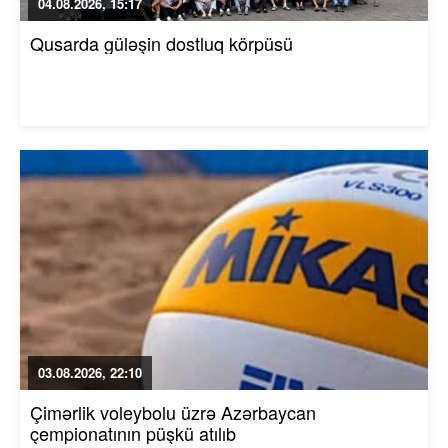
04.08.2026, 15:17
Qusarda güləşin dostluq körpüsü
03.08.2026, 22:10
Çimərlik voleybolu üzrə Azərbaycan
çempionatının püşkü atılıb