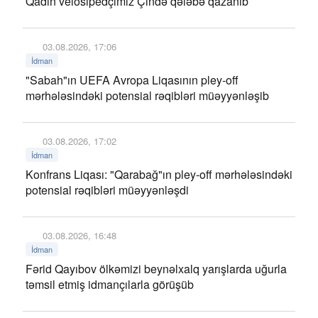
Qadın velosipedçimiz Çində qələbə qazanıb
03.08.2026, 17:06
İdman
"Sabah"ın UEFA Avropa Liqasının pley-off
mərhələsindəki potensial rəqibləri müəyyənləşib
03.08.2026, 17:02
İdman
Konfrans Liqası: "Qarabağ"ın pley-off mərhələsindəki
potensial rəqibləri müəyyənləşdi
03.08.2026, 16:48
İdman
Fərid Qayıbov ölkəmizi beynəlxalq yarışlarda uğurla
təmsil etmiş idmançılarla görüşüb