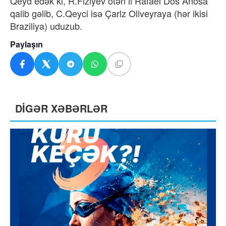
Qeyd edək ki, R.Fiziyev ötən il Rafael Dos Anosa
qalib gəlib, C.Qeyci isə Çarlz Oliveyraya (hər ikisi
Braziliya) uduzub.
Paylaşın
DİGƏR XƏBƏRLƏR