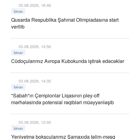
03.08.2026, 16:46
İdman
Qusarda Respublika Şahmat Olimpiadasına start
verilib
03.08.2026, 14:56
İdman
Cüdoçularımız Avropa Kubokunda iştirak edəcəklər
03.08.2026, 14:35
İdman
"Sabah"ın Çempionlar Liqasının pley-off
mərhələsində potensial rəqibləri müəyyənləşib
03.08.2026, 13:40
İdman
Yeniyetmə boksçularımız Şamaxıda təlim-məşq