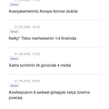
İdman
Avarçəkənlərimiz Avropa ikincisi olublar
01.08.2026, 16:35
İdman
Neftçi" Tokio mərhələsinin 1/4 finalında
01.08.2026, 15:25
İdman
Xatirə turnirinin ilk günündə 4 medal
01.08.2026, 09:56
İdman
Azərbaycanın 6 sərbəst güləşçisi xalça üzərinə
çıxacaq