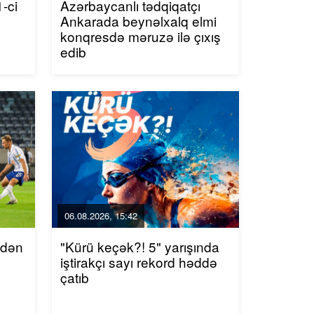
-ci
Azərbaycanlı tədqiqatçı
Ankarada beynəlxalq elmi
konqresdə məruzə ilə çıxış
edib
06.08.2026, 15:42
ndən
"Kürü keçək?! 5" yarışında
iştirakçı sayı rekord həddə
çatıb