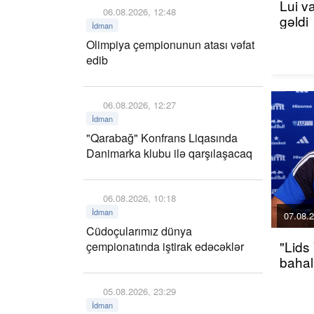
Lui v
06.08.2026, 12:48
gəldi
İdman
Olimpiya çempionunun atası vəfat
edib
06.08.2026, 12:27
İdman
"Qarabağ" Konfrans Liqasında
Danimarka klubu ilə qarşılaşacaq
06.08.2026, 10:18
İdman
07.08.2
Cüdoçularımız dünya
"Lids
çempionatında iştirak edəcəklər
bahalı
05.08.2026, 23:29
İdman