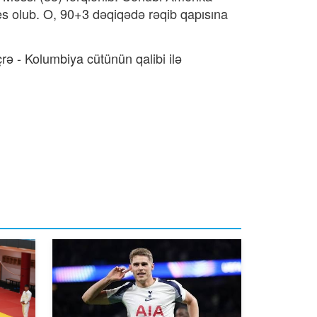
es olub. O, 90+3 dəqiqədə rəqib qapısına
ə - Kolumbiya cütünün qalibi ilə