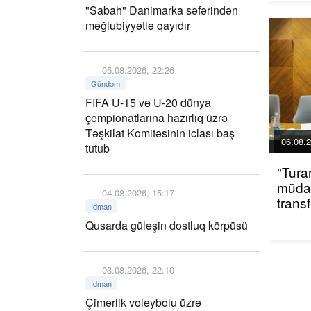
"Sabah" Danimarka səfərindən
məğlubiyyətlə qayıdır
05.08.2026, 22:26
Gündəm
FIFA U-15 və U-20 dünya
çempionatlarına hazırlıq üzrə
Təşkilat Komitəsinin iclası baş
06.08.2
tutub
"Tura
müdaf
04.08.2026, 15:17
trans
İdman
Qusarda güləşin dostluq körpüsü
03.08.2026, 22:10
İdman
Çimərlik voleybolu üzrə