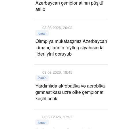
Azərbaycan çempionatının püşkü
atılıb
03.08.2026, 20:03
İdman
Olimpiya mükafatçımız Azərbaycan
idmançılarının reytinq siyahısında
liderliyini qoruyub
03.08.2026, 18:45
İdman
Yardımlıda akrobatika və aerobika
gimnastikası üzrə ölkə çempionatı
keçiriləcək
03.08.2026, 17:27
İdman