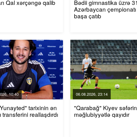
an Qal xərçəngə qalib
Bədii gimnastika üzrə 31
Azərbaycan çempionatı
başa çatıb
026, 10:40
06.08.2026, 23:14
 Yunayted" tarixinin ən
"Qarabağ" Kiyev səfəri
 transferini reallaşdırdı
məğlubiyyətlə qayıdır