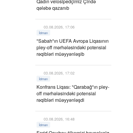
Qadın velosipedçimiz Çində
qələbə qazanıb
03.08.2026, 17:06
İdman
"Sabah"ın UEFA Avropa Liqasının
pley-off mərhələsindəki potensial
rəqibləri müəyyənləşib
03.08.2026, 17:02
İdman
Konfrans Liqası: "Qarabağ"ın pley-
off mərhələsindəki potensial
rəqibləri müəyyənləşdi
03.08.2026, 16:48
İdman
Fərid Qayıbov ölkəmizi beynəlxalq