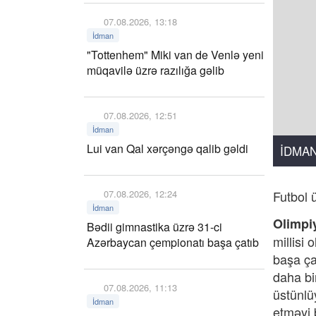
07.08.2026, 13:18
İdman
"Tottenhem" Miki van de Venlə yeni
müqavilə üzrə razılığa gəlib
07.08.2026, 12:51
İdman
Lui van Qal xərçəngə qalib gəldi
İDMA
07.08.2026, 12:24
Futbol 
İdman
Olimpi
Bədii gimnastika üzrə 31-ci
millisi
Azərbaycan çempionatı başa çatıb
başa ça
daha bi
07.08.2026, 11:13
üstünlü
İdman
etməyi 