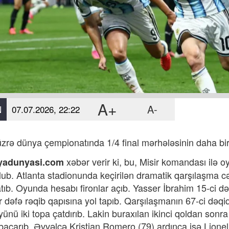
A+
A-
N
07.07.2026, 22:22
üzrə dünya çempionatında 1/4 final mərhələsinin daha bir
xəbər verir ki, bu,
Misir komandası ilə 
yadunyasi.com
 olub. Atlanta stadionunda keçirilən dramatik qarşılaşma cə
tıb. Oyunda hesabı fironlar açıb. Yasser İbrahim 15-ci dəq
r dəfə rəqib qapısına yol tapıb. Qarşılaşmanın 67-ci dəq
yünü iki topa çatdırıb. Lakin buraxılan ikinci qoldan so
bacarıb. Əvvəlcə Kristian Romero (79) ardınca isə Lione