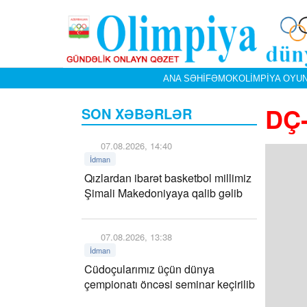
ANA SƏHIFƏ
MOK
OLIMPIYA OYUN
DÇ
SON XƏBƏRLƏR
07.08.2026, 14:40
İdman
Qızlardan ibarət basketbol millimiz
Şimali Makedoniyaya qalib gəlib
07.08.2026, 13:38
İdman
Cüdoçularımız üçün dünya
çempionatı öncəsi seminar keçirilib