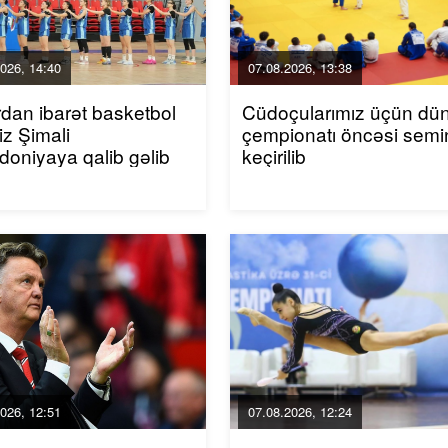
026, 14:40
07.08.2026, 13:38
rdan ibarət basketbol
Cüdoçularımız üçün dü
iz Şimali
çempionatı öncəsi semi
oniyaya qalib gəlib
keçirilib
026, 12:51
07.08.2026, 12:24