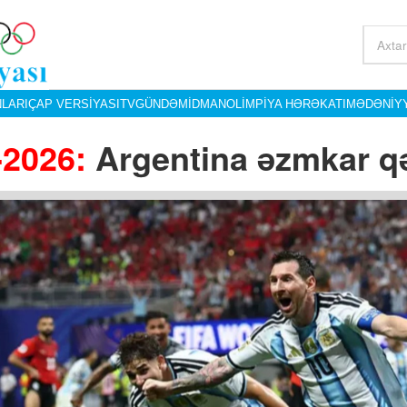
LARI
ÇAP VERSIYASI
TV
GÜNDƏM
İDMAN
OLIMPIYA HƏRƏKATI
MƏDƏNIY
-2026:
Argentina əzmkar qəl