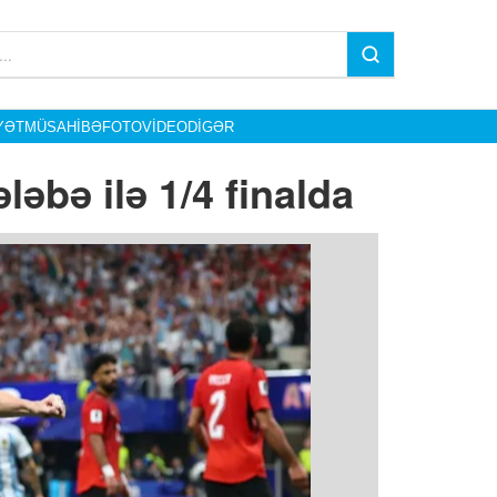
YƏT
MÜSAHIBƏ
FOTO
VIDEO
DIGƏR
əbə ilə 1/4 finalda