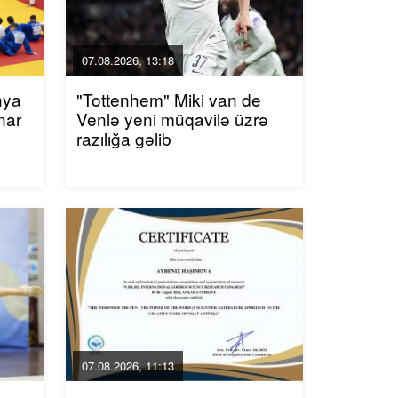
07.08.2026, 13:18
nya
"Tottenhem" Miki van de
nar
Venlə yeni müqavilə üzrə
razılığa gəlib
07.08.2026, 11:13