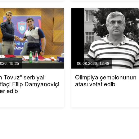
026, 15:25
06.08.2026, 12:48
n Tovuz" serbiyalı
Olimpiya çempionunun
iəçi Filip Damyanoviçi
atası vəfat edib
fer edib