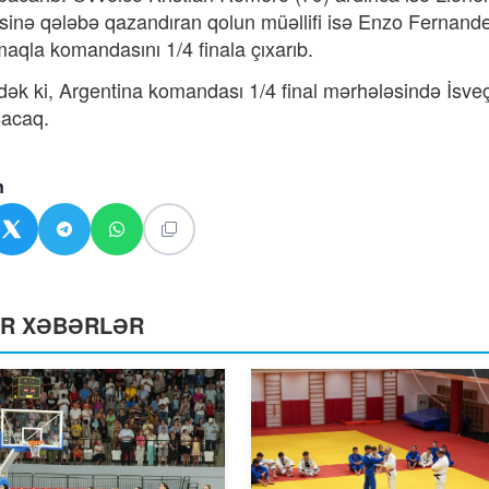
isinə qələbə qazandıran qolun müəllifi isə Enzo Fernand
maqla komandasını 1/4 finala çıxarıb.
ək ki, Argentina komandası 1/4 final mərhələsində İsveçr
şacaq.
n
ƏR XƏBƏRLƏR