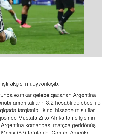
 iştirakçısı müəyyənləşib.
oyunda əzmkar qələbə qazanan Argentina
nubi amerikalıların 3:2 hesablı qələbəsi ilə
iqədə fərqlənib. İkinci hissədə misirlilər
iqəsində
Mustafa Ziko
Afrika təmsilçisinin
nra Argentina komandası matçda geridönüş
l Messi (83) fərqlənib. Cənubi Amerika