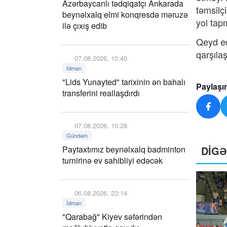
Azərbaycanlı tədqiqatçı Ankarada
təmsilç
beynəlxalq elmi konqresdə məruzə
yol tap
ilə çıxış edib
Qeyd ed
qarşıla
07.08.2026, 10:40
İdman
"Lids Yunayted" tarixinin ən bahalı
Paylaşı
transferini reallaşdırdı
07.08.2026, 10:28
Gündəm
Paytaxtımız beynəlxalq badminton
DİG
turnirinə ev sahibliyi edəcək
06.08.2026, 23:14
İdman
"Qarabağ" Kiyev səfərindən