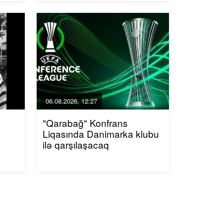
06.08.2026, 12:27
"Qarabağ" Konfrans
Liqasında Danimarka klubu
ilə qarşılaşacaq