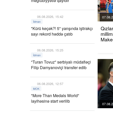
məğlubiyyətlə qayıdır
06.08.2026, 15:42
07.08.2
İdman
Qızla
"Kürü keçək?! 5" yarışında iştirakçı
millim
sayı rekord həddə çatıb
Maked
06.08.2026, 15:25
İdman
"Turan Tovuz" serbiyalı müdafiəçi
Filip Damyanoviçi transfer edib
06.08.2026, 12:57
MOK
"More Than Medals World"
layihəsinə start verilib
07.08.2