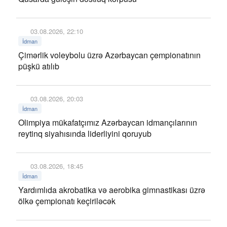
03.08.2026, 22:10
İdman
Çimərlik voleybolu üzrə Azərbaycan çempionatının
püşkü atılıb
03.08.2026, 20:03
İdman
Olimpiya mükafatçımız Azərbaycan idmançılarının
reytinq siyahısında liderliyini qoruyub
03.08.2026, 18:45
İdman
Yardımlıda akrobatika və aerobika gimnastikası üzrə
ölkə çempionatı keçiriləcək