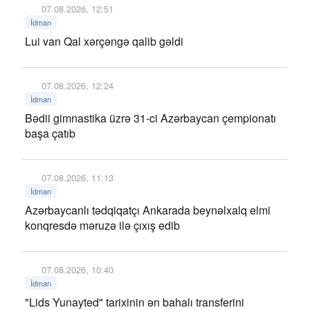
07.08.2026, 12:51
İdman
Lui van Qal xərçəngə qalib gəldi
07.08.2026, 12:24
İdman
Bədii gimnastika üzrə 31-ci Azərbaycan çempionatı
başa çatıb
07.08.2026, 11:13
İdman
Azərbaycanlı tədqiqatçı Ankarada beynəlxalq elmi
konqresdə məruzə ilə çıxış edib
07.08.2026, 10:40
İdman
"Lids Yunayted" tarixinin ən bahalı transferini