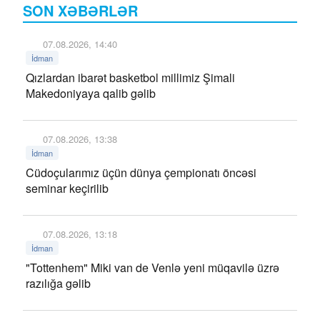
SON XƏBƏRLƏR
07.08.2026, 14:40
İdman
Qızlardan ibarət basketbol millimiz Şimali
Makedoniyaya qalib gəlib
07.08.2026, 13:38
İdman
Cüdoçularımız üçün dünya çempionatı öncəsi
seminar keçirilib
07.08.2026, 13:18
İdman
"Tottenhem" Miki van de Venlə yeni müqavilə üzrə
razılığa gəlib