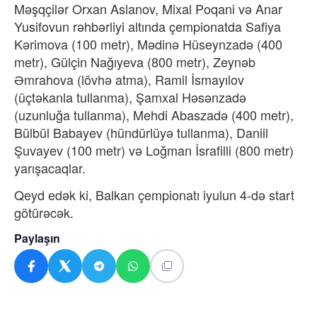
Məşqçilər Orxan Aslanov, Mixal Poqani və Anar
Yusifovun rəhbərliyi altında çempionatda Safiya
Kərimova (100 metr), Mədinə Hüseynzadə (400
metr), Gülçin Nağıyeva (800 metr), Zeynəb
Əmrahova (lövhə atma), Ramil İsmayılov
(üçtəkanla tullanma), Şamxal Həsənzadə
(uzunluğa tullanma), Mehdi Abaszadə (400 metr),
Bülbül Babayev (hündürlüyə tullanma), Daniil
Şuvayev (100 metr) və Loğman İsrafilli (800 metr)
yarışacaqlar.
Qeyd edək ki, Balkan çempionatı iyulun 4-də start
götürəcək.
Paylaşın