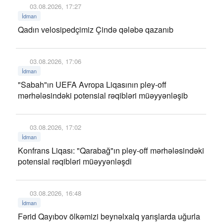
03.08.2026, 17:27
İdman
Qadın velosipedçimiz Çində qələbə qazanıb
03.08.2026, 17:06
İdman
"Sabah"ın UEFA Avropa Liqasının pley-off
mərhələsindəki potensial rəqibləri müəyyənləşib
03.08.2026, 17:02
İdman
Konfrans Liqası: "Qarabağ"ın pley-off mərhələsindəki
potensial rəqibləri müəyyənləşdi
03.08.2026, 16:48
İdman
Fərid Qayıbov ölkəmizi beynəlxalq yarışlarda uğurla