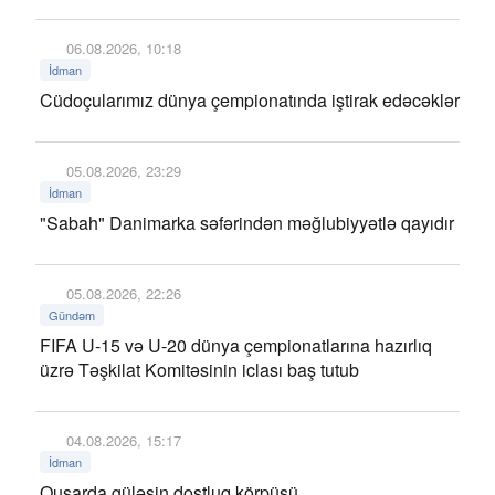
06.08.2026, 10:18
İdman
Cüdoçularımız dünya çempionatında iştirak edəcəklər
05.08.2026, 23:29
İdman
"Sabah" Danimarka səfərindən məğlubiyyətlə qayıdır
05.08.2026, 22:26
Gündəm
FIFA U-15 və U-20 dünya çempionatlarına hazırlıq
üzrə Təşkilat Komitəsinin iclası baş tutub
04.08.2026, 15:17
İdman
Qusarda güləşin dostluq körpüsü