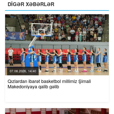
DİGƏR XƏBƏRLƏR
07.08.2026, 14:40
Qızlardan ibarət basketbol millimiz Şimali
Makedoniyaya qalib gəlib