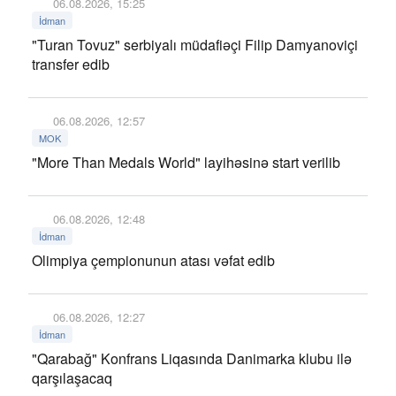
06.08.2026, 15:25
İdman
"Turan Tovuz" serbiyalı müdafiəçi Filip Damyanoviçi
transfer edib
06.08.2026, 12:57
MOK
"More Than Medals World" layihəsinə start verilib
06.08.2026, 12:48
İdman
Olimpiya çempionunun atası vəfat edib
06.08.2026, 12:27
İdman
"Qarabağ" Konfrans Liqasında Danimarka klubu ilə
qarşılaşacaq