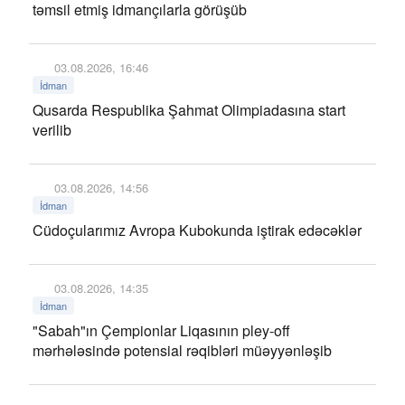
təmsil etmiş idmançılarla görüşüb
03.08.2026, 16:46
İdman
Qusarda Respublika Şahmat Olimpiadasına start
verilib
03.08.2026, 14:56
İdman
Cüdoçularımız Avropa Kubokunda iştirak edəcəklər
03.08.2026, 14:35
İdman
"Sabah"ın Çempionlar Liqasının pley-off
mərhələsində potensial rəqibləri müəyyənləşib