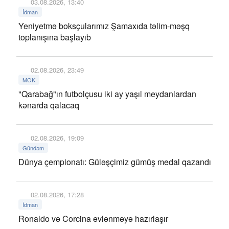
03.08.2026, 13:40
İdman
Yeniyetmə boksçularımız Şamaxıda təlim-məşq
toplanışına başlayıb
02.08.2026, 23:49
MOK
"Qarabağ"ın futbolçusu iki ay yaşıl meydanlardan
kənarda qalacaq
02.08.2026, 19:09
Gündəm
Dünya çempionatı: Güləşçimiz gümüş medal qazandı
02.08.2026, 17:28
İdman
Ronaldo və Corcina evlənməyə hazırlaşır