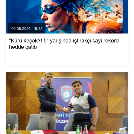
06.08.2026, 15:42
"Kürü keçək?! 5" yarışında iştirakçı sayı rekord
həddə çatıb