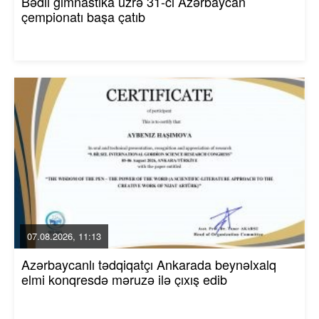
Bədii gimnastika üzrə 31-ci Azərbaycan
çempionatı başa çatıb
07.08.2026, 11:13
Azərbaycanlı tədqiqatçı Ankarada beynəlxalq
elmi konqresdə məruzə ilə çıxış edib