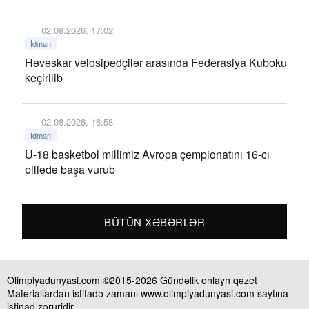
02.08.2026, 17:02
İdman
Həvəskar velosipedçilər arasında Federasiya Kuboku
keçirilib
02.08.2026, 16:58
İdman
U-18 basketbol millimiz Avropa çempionatını 16-cı
pillədə başa vurub
BÜTÜN XƏBƏRLƏR
Olimpiyadunyasi.com ©2015-2026 Gündəlik onlayn qəzet
Materiallardan istifadə zamanı www.olimpiyadunyasi.com saytına
istinad zəruridir.