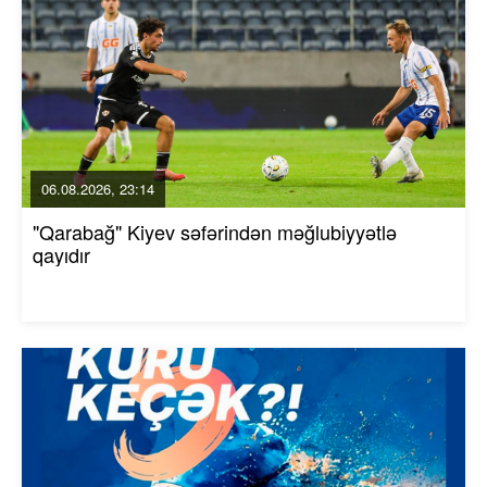
06.08.2026, 23:14
"Qarabağ" Kiyev səfərindən məğlubiyyətlə
qayıdır