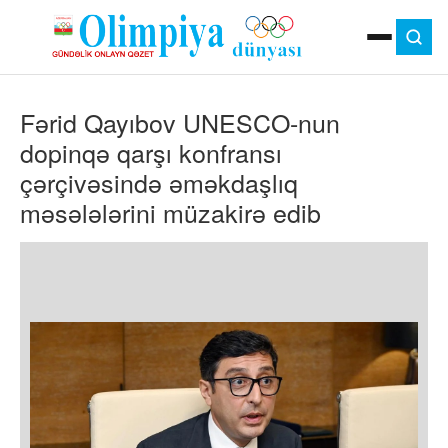
ANA SƏHIFƏ
Fərid Qayıbov UNESCO-nun
MOK
OLIMPIYA OYUNLARI
dopinqə qarşı konfransı
ÇAP VERSIYASI
çərçivəsində əməkdaşlıq
TV
məsələlərini müzakirə edib
GÜNDƏM
İDMAN
OLIMPIYA HƏRƏKATI
MƏDƏNIYYƏT
MÜSAHIBƏ
FOTO
VIDEO
DIGƏR