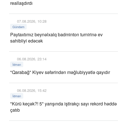
reallaşdırdı
07.08.2026, 10:28
Gündəm
Paytaxtımız beynəlxalq badminton turnirinə ev
sahibliyi edəcək
06.08.2026, 23:14
İdman
"Qarabağ" Kiyev səfərindən məğlubiyyətlə qayıdır
06.08.2026, 15:42
İdman
"Kürü keçək?! 5" yarışında iştirakçı sayı rekord həddə
çatıb