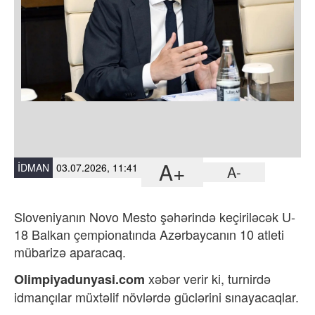
A+
İDMAN
03.07.2026, 11:41
A-
Sloveniyanın Novo Mesto şəhərində keçiriləcək U-
18 Balkan çempionatında Azərbaycanın 10 atleti
mübarizə aparacaq.
xəbər verir ki, t
urnirdə
Olimpiyadunyasi.com
idmançılar müxtəlif növlərdə güclərini sınayacaqlar.