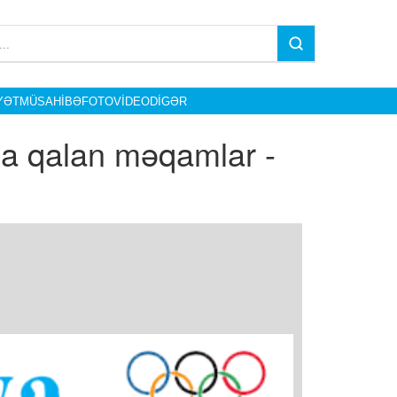
YƏT
MÜSAHIBƏ
FOTO
VIDEO
DIGƏR
da qalan məqamlar -