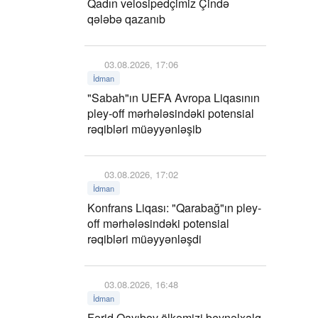
Qadın velosipedçimiz Çində
qələbə qazanıb
03.08.2026, 17:06
İdman
"Sabah"ın UEFA Avropa Liqasının
pley-off mərhələsindəki potensial
rəqibləri müəyyənləşib
03.08.2026, 17:02
İdman
Konfrans Liqası: "Qarabağ"ın pley-
off mərhələsindəki potensial
rəqibləri müəyyənləşdi
03.08.2026, 16:48
İdman
Fərid Qayıbov ölkəmizi beynəlxalq