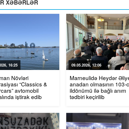
ƏR XƏBƏRLƏR
026, 16:25
09.05.2026, 12:06
man Növləri
Marneulidə Heydər Əliy
asiyası “Classics &
anadan olmasının 103-
cars” avtomobil
ildönümü ilə bağlı anım
alında iştirak edib
tədbiri keçirilib