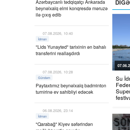
DİG
Azərbaycanlı tədqiqatçı Ankarada
beynəlxalq elmi konqresdə məruzə
ilə çıxış edib
07.08.2026, 10:40
İdman
"Lids Yunayted" tarixinin ən bahalı
transferini reallaşdırdı
07.06.2
07.08.2026, 10:28
Su İd
Gündəm
Feder
Paytaxtımız beynəlxalq badminton
Super
turnirinə ev sahibliyi edəcək
festiv
06.08.2026, 23:14
İdman
"Qarabağ" Kiyev səfərindən