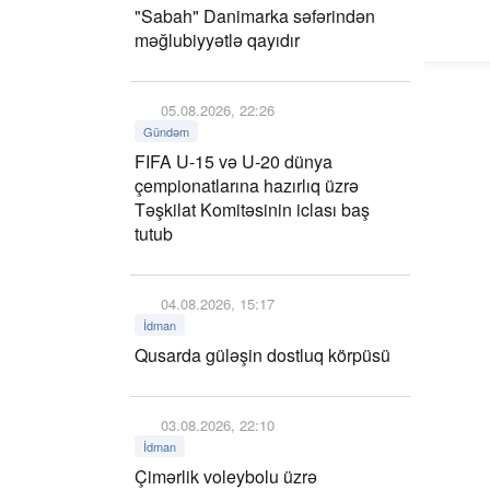
"Sabah" Danimarka səfərindən
məğlubiyyətlə qayıdır
05.08.2026, 22:26
Gündəm
FIFA U-15 və U-20 dünya
çempionatlarına hazırlıq üzrə
Təşkilat Komitəsinin iclası baş
tutub
04.08.2026, 15:17
İdman
Qusarda güləşin dostluq körpüsü
03.08.2026, 22:10
İdman
Çimərlik voleybolu üzrə