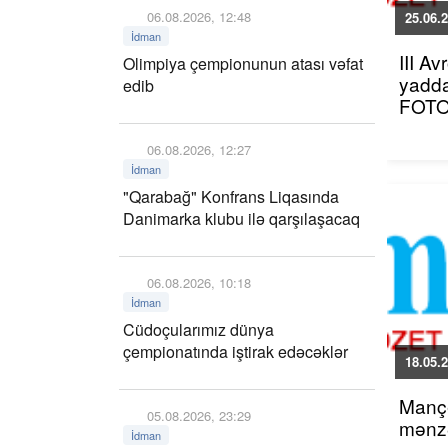
06.08.2026, 12:48
25.06.2
İdman
III A
Olimpiya çempionunun atası vəfat
yadda
edib
FOT
06.08.2026, 12:27
İdman
"Qarabağ" Konfrans Liqasında
Danimarka klubu ilə qarşılaşacaq
06.08.2026, 10:18
İdman
Cüdoçularımız dünya
çempionatında iştirak edəcəklər
18.05.2
Mançe
05.08.2026, 23:29
mənzə
İdman