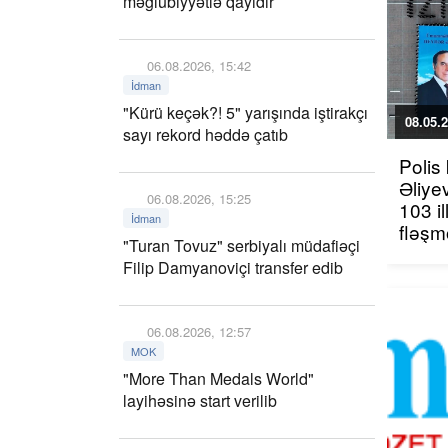
məğlubiyyətlə qayıdır
06.08.2026, 15:42
İdman
"Kürü keçək?! 5" yarışında iştirakçı
08.05.2
sayı rekord həddə çatıb
Polis
Əliye
06.08.2026, 15:25
103 i
İdman
fləşm
"Turan Tovuz" serbiyalı müdafiəçi
Filip Damyanoviçi transfer edib
06.08.2026, 12:57
MOK
"More Than Medals World"
layihəsinə start verilib