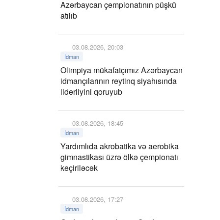
Azərbaycan çempionatının püşkü
atılıb
03.08.2026, 20:03
İdman
Olimpiya mükafatçımız Azərbaycan
idmançılarının reytinq siyahısında
liderliyini qoruyub
03.08.2026, 18:45
İdman
Yardımlıda akrobatika və aerobika
gimnastikası üzrə ölkə çempionatı
keçiriləcək
03.08.2026, 17:27
İdman