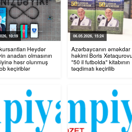
026, 10:19
06.05.2026, 15:24
 kursantları Heydər
Azərbaycanın əməkdar
vin anadan olmasının
həkimi Boris Xetaqurov
lliyinə həsr olunmuş
"50 il futbolda" kitabının
ob keçiriblər
təqdimatı keçirilib