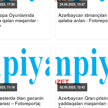
023, 17:30
24.06.2023, 13:37
vropa Oyunlarında
Azərbaycan idmançıları
 qalan məqamlar -
qələbə anları - Fotorepo
O
023, 11:18
02.05.2023, 12:42
sterdə ötən gecənin
Azərbaycan Qran-prisin
rəsi – Fotoreportaj
yaddaqalan məqamları 