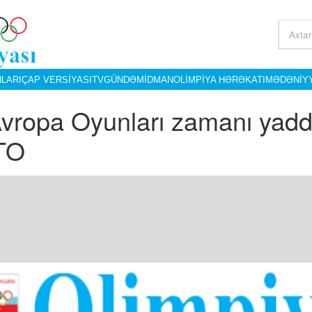
LARI
ÇAP VERSIYASI
TV
GÜNDƏM
İDMAN
OLIMPIYA HƏRƏKATI
MƏDƏNIY
 Avropa Oyunları zamanı yad
TO