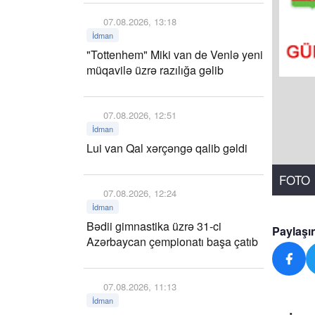
07.08.2026, 13:18
İdman
"Tottenhem" Miki van de Venlə yeni
müqavilə üzrə razılığa gəlib
07.08.2026, 12:51
İdman
Lui van Qal xərçəngə qalib gəldi
FOTO
07.08.2026, 12:24
İdman
Bədii gimnastika üzrə 31-ci
Paylaşı
Azərbaycan çempionatı başa çatıb
07.08.2026, 11:13
İdman