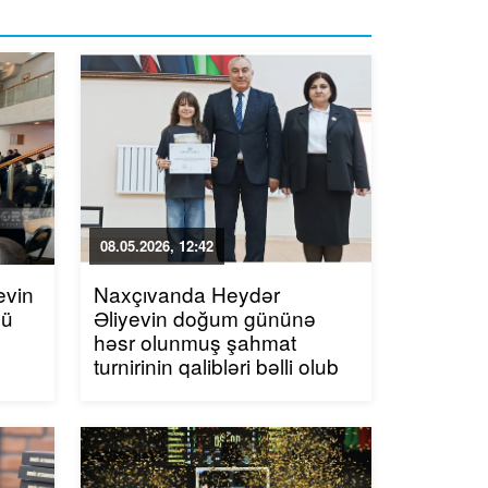
08.05.2026, 12:42
evin
Naxçıvanda Heydər
cü
Əliyevin doğum gününə
həsr olunmuş şahmat
turnirinin qalibləri bəlli olub