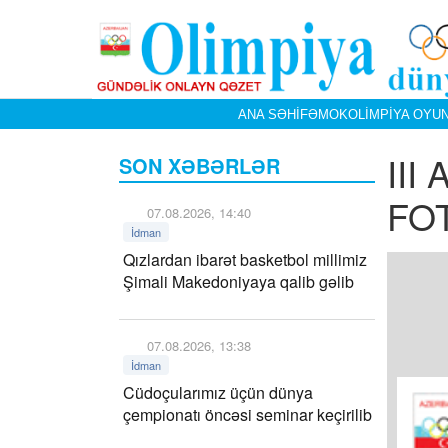
ANA SƏHIFƏ
MOK
OLIMPIYA OYUN
III
SON XƏBƏRLƏR
FO
07.08.2026, 14:40
İdman
Qızlardan ibarət basketbol millimiz
Şimali Makedoniyaya qalib gəlib
07.08.2026, 13:38
İdman
Cüdoçularımız üçün dünya
çempionatı öncəsi seminar keçirilib