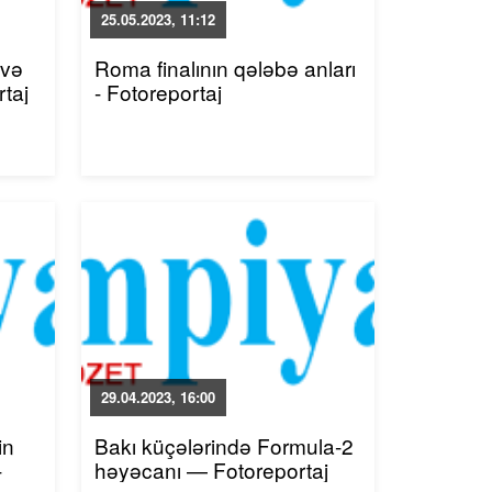
25.05.2023, 11:12
 və
Roma finalının qələbə anları
rtaj
- Fotoreportaj
29.04.2023, 16:00
in
Bakı küçələrində Formula-2
-
həyəcanı — Fotoreportaj