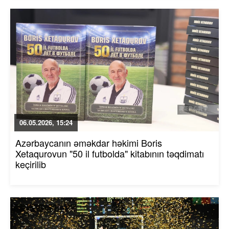
06.05.2026, 15:24
Azərbaycanın əməkdar həkimi Boris
Xetaqurovun "50 il futbolda" kitabının təqdimatı
keçirilib