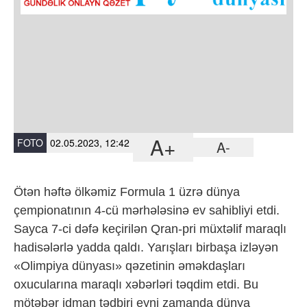
A+
FOTO
02.05.2023, 12:42
A-
Ötən həftə ölkəmiz Formula 1 üzrə dünya
çempionatının 4-cü mərhələsinə ev sahibliyi etdi.
Sayca 7-ci dəfə keçirilən Qran-pri müxtəlif maraqlı
hadisələrlə yadda qaldı. Yarışları birbaşa izləyən
«Olimpiya dünyası» qəzetinin əməkdaşları
oxucularına maraqlı xəbərləri təqdim etdi. Bu
mötəbər idman tədbiri eyni zamanda dünya