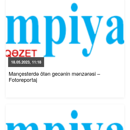
18.05.2023, 11:18
Mançesterdə ötən gecənin mənzərəsi –
Fotoreportaj