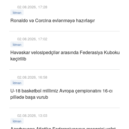
02.08.2026, 17:28
İdman
Ronaldo və Corcina evlənməyə hazırlaşır
02.08.2026, 17:02
İdman
Həvəskar velosipedçilər arasında Federasiya Kuboku
keçirilib
02.08.2026, 16:58
İdman
U-18 basketbol millimiz Avropa çempionatını 16-cı
pillədə başa vurub
02.08.2026, 13:03
İdman
Azərbaycan Atletika Federasiyasının məşqçisi vəfat