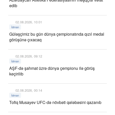
edib
02.08.2026, 10:01
İdman
Güləşçimiz bu gün dünya çempionatında qızıl medal
görüşünə çıxacaq
02.08.2026, 09:12
İdman
AŞF-də şahmat üzrə dünya çempionu ilə görüş
keçirilib
02.08.2026, 00:14
İdman
Tofiq Musayev UFC-də növbəti qələbəsini qazanıb