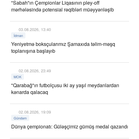
"Sabah"ın Çempionlar Liqasının pley-off
mərhələsində potensial rəqibləri müəyyənləşib
03.08.2026, 13:40
İdman
Yeniyetmə boksçularımız Şamaxıda təlim-məşq
toplanışına başlayıb
02.08.2026, 23:49
MOK
"Qarabağ"ın futbolçusu iki ay yaşıl meydanlardan
kənarda qalacaq
02.08.2026, 19:09
Gündəm
Dünya çempionatı: Güləşçimiz gümüş medal qazandı