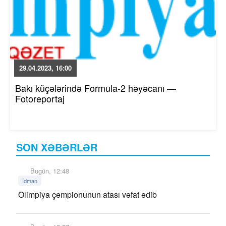
29.04.2023, 16:00
Bakı küçələrində Formula-2 həyəcanı —
Fotoreportaj
SON XƏBƏRLƏR
Bugün, 12:48
İdman
Olimpiya çempionunun atası vəfat edib