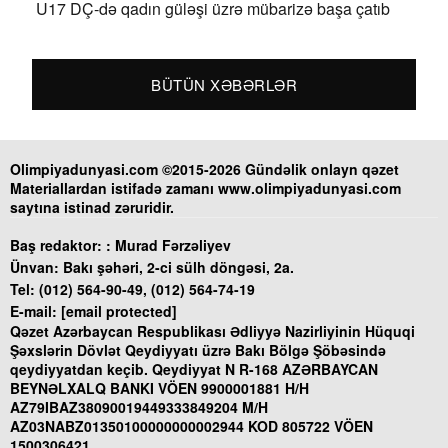
U17 DÇ-də qadın güləşi üzrə mübarizə başa çatıb
BÜTÜN XƏBƏRLƏR
Olimpiyadunyasi.com ©2015-2026 Gündəlik onlayn qəzet
Materiallardan istifadə zamanı www.olimpiyadunyasi.com
saytına istinad zəruridir.
Baş redaktor: :
Murad Fərzəliyev
Ünvan:
Bakı şəhəri, 2-ci sülh döngəsi, 2a.
Tel:
(012) 564-90-49, (012) 564-74-19
E-mail:
[email protected]
Qəzet Azərbaycan Respublikası Ədliyyə Nazirliyinin Hüquqi
Şəxslərin Dövlət Qeydiyyatı üzrə Bakı Bölgə Şöbəsində
qeydiyyatdan keçib. Qeydiyyat N R-168 AZƏRBAYCAN
BEYNƏLXALQ BANKI VÖEN 9900001881 H/H
AZ79IBAZ38090019449333849204 M/H
AZ03NABZ01350100000000002944 KOD 805722 VÖEN
1500306421