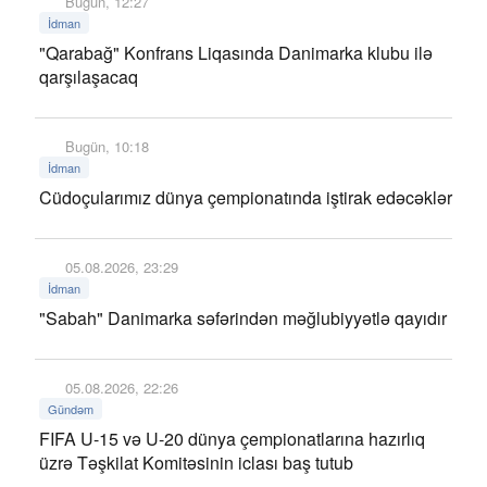
Bugün, 12:27
İdman
"Qarabağ" Konfrans Liqasında Danimarka klubu ilə
qarşılaşacaq
Bugün, 10:18
İdman
Cüdoçularımız dünya çempionatında iştirak edəcəklər
05.08.2026, 23:29
İdman
"Sabah" Danimarka səfərindən məğlubiyyətlə qayıdır
05.08.2026, 22:26
Gündəm
FIFA U-15 və U-20 dünya çempionatlarına hazırlıq
üzrə Təşkilat Komitəsinin iclası baş tutub