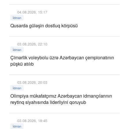
04.08.2026, 15:17
İdman
Qusarda güləşin dostluq körpüsü
03.08.2026, 22:10
İdman
Çimərlik voleybolu üzrə Azərbaycan çempionatının
püşkü atılıb
03.08.2026, 20:03
İdman
Olimpiya mükafatçımız Azərbaycan idmançılarının
reytinq siyahısında liderliyini qoruyub
03.08.2026, 18:45
İdman