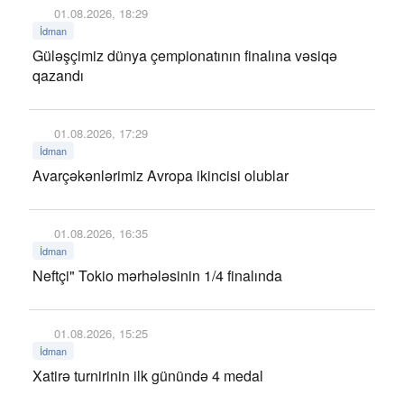
01.08.2026, 18:29
İdman
Güləşçimiz dünya çempionatının finalına vəsiqə
qazandı
01.08.2026, 17:29
İdman
Avarçəkənlərimiz Avropa ikincisi olublar
01.08.2026, 16:35
İdman
Neftçi" Tokio mərhələsinin 1/4 finalında
01.08.2026, 15:25
İdman
Xatirə turnirinin ilk günündə 4 medal