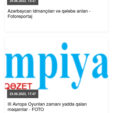
24.06.2023, 13:37
Azərbaycan idmançıları və qələbə anları -
Fotoreportaj
23.06.2023, 17:47
III Avropa Oyunları zamanı yadda qalan
məqamlar - FOTO