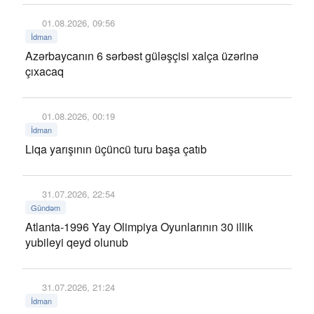
01.08.2026, 09:56
İdman
Azərbaycanın 6 sərbəst güləşçisi xalça üzərinə
çıxacaq
01.08.2026, 00:19
İdman
Liqa yarışının üçüncü turu başa çatıb
31.07.2026, 22:54
Gündəm
Atlanta-1996 Yay Olimpiya Oyunlarının 30 illik
yubileyi qeyd olunub
31.07.2026, 21:24
İdman