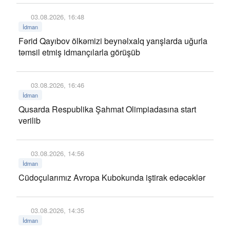
03.08.2026, 16:48
İdman
Fərid Qayıbov ölkəmizi beynəlxalq yarışlarda uğurla
təmsil etmiş idmançılarla görüşüb
03.08.2026, 16:46
İdman
Qusarda Respublika Şahmat Olimpiadasına start
verilib
03.08.2026, 14:56
İdman
Cüdoçularımız Avropa Kubokunda iştirak edəcəklər
03.08.2026, 14:35
İdman