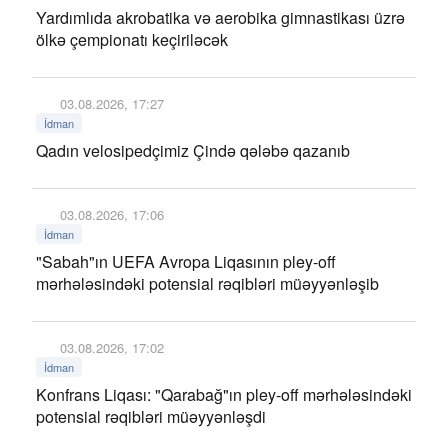
Yardımlıda akrobatika və aerobika gimnastikası üzrə
ölkə çempionatı keçiriləcək
03.08.2026, 17:27
İdman
Qadın velosipedçimiz Çində qələbə qazanıb
03.08.2026, 17:06
İdman
"Sabah"ın UEFA Avropa Liqasının pley-off
mərhələsindəki potensial rəqibləri müəyyənləşib
03.08.2026, 17:02
İdman
Konfrans Liqası: "Qarabağ"ın pley-off mərhələsindəki
potensial rəqibləri müəyyənləşdi