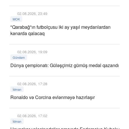
02.08.2026, 23:49
MOK
"Qarabağ"ın futbolçusu iki ay yaşıl meydanlardan
kənarda qalacaq
02.08.2026, 19:09
Gündəm
Dünya çempionatı: Güləşçimiz gümüş medal qazandı
02.08.2026, 17:28
İdman
Ronaldo və Corcina evlənməyə hazırlaşır
02.08.2026, 17:02
İdman