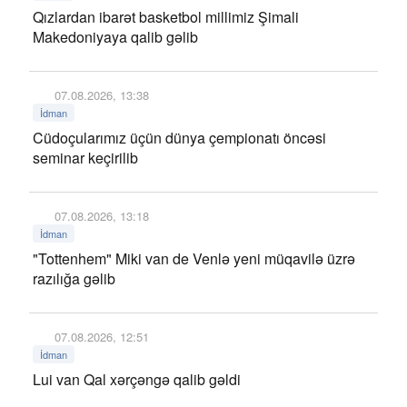
Qızlardan ibarət basketbol millimiz Şimali
Makedoniyaya qalib gəlib
07.08.2026, 13:38
İdman
Cüdoçularımız üçün dünya çempionatı öncəsi
seminar keçirilib
07.08.2026, 13:18
İdman
"Tottenhem" Miki van de Venlə yeni müqavilə üzrə
razılığa gəlib
07.08.2026, 12:51
İdman
Lui van Qal xərçəngə qalib gəldi