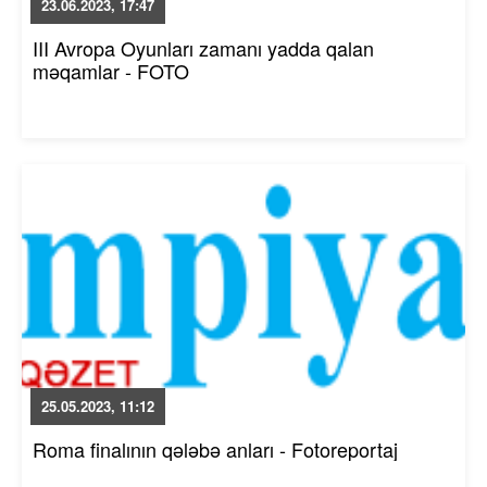
23.06.2023, 17:47
III Avropa Oyunları zamanı yadda qalan
məqamlar - FOTO
25.05.2023, 11:12
Roma finalının qələbə anları - Fotoreportaj