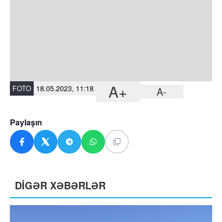
A+
FOTO
18.05.2023, 11:18
A-
Paylaşın
DİGƏR XƏBƏRLƏR