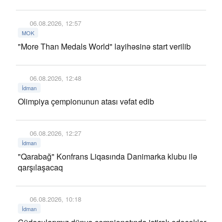
06.08.2026, 12:57
MOK
"More Than Medals World" layihəsinə start verilib
06.08.2026, 12:48
İdman
Olimpiya çempionunun atası vəfat edib
06.08.2026, 12:27
İdman
"Qarabağ" Konfrans Liqasında Danimarka klubu ilə
qarşılaşacaq
06.08.2026, 10:18
İdman