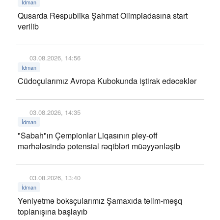
İdman
Qusarda Respublika Şahmat Olimpiadasına start
verilib
03.08.2026, 14:56
İdman
Cüdoçularımız Avropa Kubokunda iştirak edəcəklər
03.08.2026, 14:35
İdman
"Sabah"ın Çempionlar Liqasının pley-off
mərhələsində potensial rəqibləri müəyyənləşib
03.08.2026, 13:40
İdman
Yeniyetmə boksçularımız Şamaxıda təlim-məşq
toplanışına başlayıb