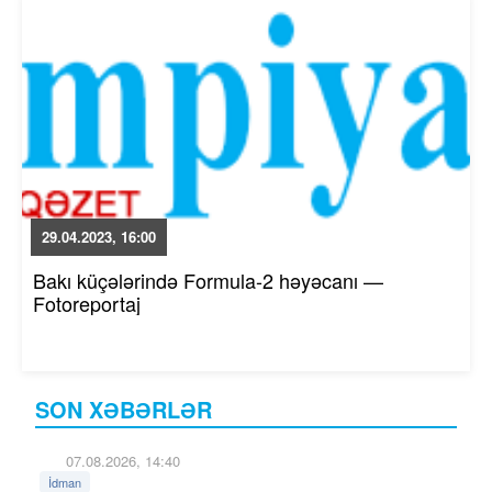
29.04.2023, 16:00
Bakı küçələrində Formula-2 həyəcanı —
Fotoreportaj
SON XƏBƏRLƏR
07.08.2026, 14:40
İdman