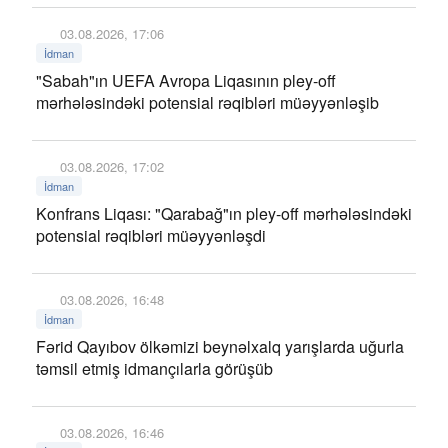
03.08.2026, 17:06
İdman
"Sabah"ın UEFA Avropa Liqasının pley-off
mərhələsindəki potensial rəqibləri müəyyənləşib
03.08.2026, 17:02
İdman
Konfrans Liqası: "Qarabağ"ın pley-off mərhələsindəki
potensial rəqibləri müəyyənləşdi
03.08.2026, 16:48
İdman
Fərid Qayıbov ölkəmizi beynəlxalq yarışlarda uğurla
təmsil etmiş idmançılarla görüşüb
03.08.2026, 16:46