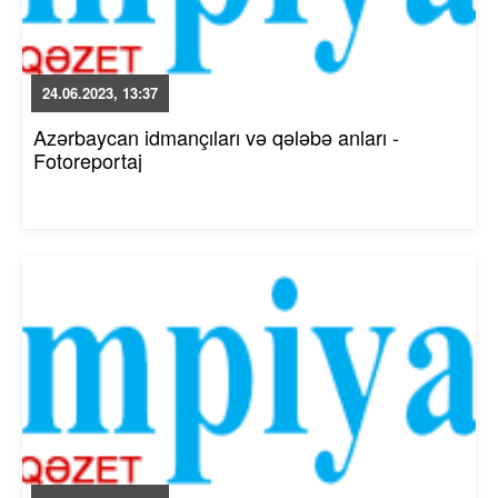
24.06.2023, 13:37
Azərbaycan idmançıları və qələbə anları -
Fotoreportaj