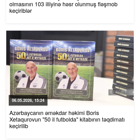
olmasının 103 illiyinə həsr olunmuş fləşmob
keçiriblər
06.05.2026, 15:24
Azərbaycanın əməkdar həkimi Boris
Xetaqurovun "50 il futbolda" kitabının təqdimatı
keçirilib