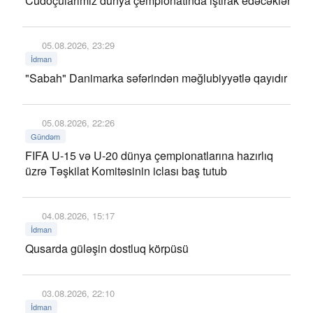
Cüdoçularımız dünya çempionatında iştirak edəcəklər
05.08.2026, 23:29
İdman
"Sabah" Danimarka səfərindən məğlubiyyətlə qayıdır
05.08.2026, 22:26
Gündəm
FIFA U-15 və U-20 dünya çempionatlarına hazırlıq
üzrə Təşkilat Komitəsinin iclası baş tutub
04.08.2026, 15:17
İdman
Qusarda güləşin dostluq körpüsü
03.08.2026, 22:10
İdman