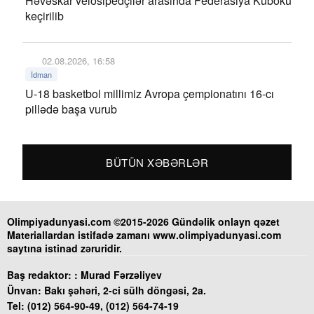
Həvəskar velosipedçilər arasında Federasiya Kuboku
keçirilib
02.08.2026, 16:58
İdman
U-18 basketbol millimiz Avropa çempionatını 16-cı
pillədə başa vurub
BÜTÜN XƏBƏRLƏR
Olimpiyadunyasi.com ©2015-2026 Gündəlik onlayn qəzet
Materiallardan istifadə zamanı www.olimpiyadunyasi.com
saytına istinad zəruridir.
Baş redaktor: :
Murad Fərzəliyev
Ünvan:
Bakı şəhəri, 2-ci sülh döngəsi, 2a.
Tel:
(012) 564-90-49, (012) 564-74-19