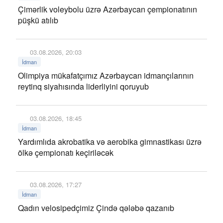
Çimərlik voleybolu üzrə Azərbaycan çempionatının
püşkü atılıb
03.08.2026, 20:03
İdman
Olimpiya mükafatçımız Azərbaycan idmançılarının
reytinq siyahısında liderliyini qoruyub
03.08.2026, 18:45
İdman
Yardımlıda akrobatika və aerobika gimnastikası üzrə
ölkə çempionatı keçiriləcək
03.08.2026, 17:27
İdman
Qadın velosipedçimiz Çində qələbə qazanıb