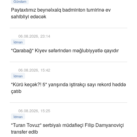
Gündəm
Paytaxtımız beynəlxalq badminton turnirinə ev
sahibliyi edəcək
06.08.2026, 23:14
İdman
"Qarabağ" Kiyev səfərindən məğlubiyyətlə qayıdır
06.08.2026, 15:42
İdman
"Kürü keçək?! 5" yarışında iştirakçı sayı rekord həddə
çatıb
06.08.2026, 15:25
İdman
"Turan Tovuz" serbiyalı müdafiəçi Filip Damyanoviçi
transfer edib