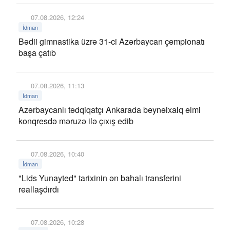
07.08.2026, 12:24
İdman
Bədii gimnastika üzrə 31-ci Azərbaycan çempionatı
başa çatıb
07.08.2026, 11:13
İdman
Azərbaycanlı tədqiqatçı Ankarada beynəlxalq elmi
konqresdə məruzə ilə çıxış edib
07.08.2026, 10:40
İdman
"Lids Yunayted" tarixinin ən bahalı transferini
reallaşdırdı
07.08.2026, 10:28