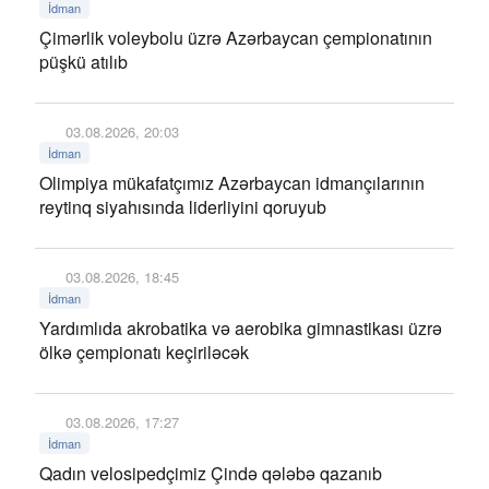
İdman
Çimərlik voleybolu üzrə Azərbaycan çempionatının
püşkü atılıb
03.08.2026, 20:03
İdman
Olimpiya mükafatçımız Azərbaycan idmançılarının
reytinq siyahısında liderliyini qoruyub
03.08.2026, 18:45
İdman
Yardımlıda akrobatika və aerobika gimnastikası üzrə
ölkə çempionatı keçiriləcək
03.08.2026, 17:27
İdman
Qadın velosipedçimiz Çində qələbə qazanıb