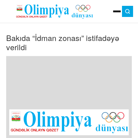
ANA SƏHIFƏ
Bakıda “İdman zonası” istifadəyə
MOK
OLIMPIYA OYUNLARI
verildi
ÇAP VERSIYASI
TV
GÜNDƏM
İDMAN
OLIMPIYA HƏRƏKATI
MƏDƏNIYYƏT
MÜSAHIBƏ
FOTO
VIDEO
DIGƏR