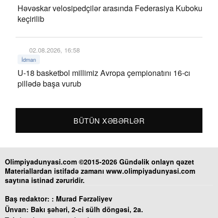
Həvəskar velosipedçilər arasında Federasiya Kuboku
keçirilib
02.08.2026, 16:58
İdman
U-18 basketbol millimiz Avropa çempionatını 16-cı
pillədə başa vurub
BÜTÜN XƏBƏRLƏR
Olimpiyadunyasi.com ©2015-2026 Gündəlik onlayn qəzet
Materiallardan istifadə zamanı www.olimpiyadunyasi.com
saytına istinad zəruridir.
Baş redaktor: :
Murad Fərzəliyev
Ünvan:
Bakı şəhəri, 2-ci sülh döngəsi, 2a.