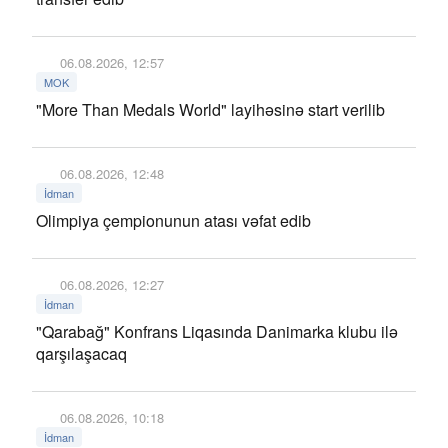
06.08.2026, 12:57
MOK
"More Than Medals World" layihəsinə start verilib
06.08.2026, 12:48
İdman
Olimpiya çempionunun atası vəfat edib
06.08.2026, 12:27
İdman
"Qarabağ" Konfrans Liqasında Danimarka klubu ilə
qarşılaşacaq
06.08.2026, 10:18
İdman