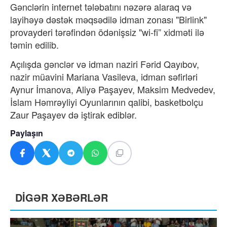
Gənclərin internet tələbatını nəzərə alaraq və
layihəyə dəstək məqsədilə idman zonası "Birlink"
provayderi tərəfindən ödənişsiz "wi-fi” xidməti ilə
təmin edilib.
Açılışda gənclər və idman naziri Fərid Qayıbov,
nazir müavini Mariana Vasileva, idman səfirləri
Aynur İmanova, Aliyə Paşayev, Maksim Medvedev,
İslam Həmrəyliyi Oyunlarının qalibi, basketbolçu
Zaur Paşayev də iştirak ediblər.
Paylaşın
DİGƏR XƏBƏRLƏR