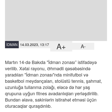
A+
İDMAN
14.03.2023, 13:17
A-
Martın 14-də Bakıda "İdman zonası” istifadəyə
verilib. Xətai rayonu, Əhmədli qəsəbəsində
yaradılan "İdman zonası"nda minifutbol və
basketbol meydançaları, stolüstü tennis, şahmat,
uzunluğa tullanma zolağı, eləcə də hər yaş
qrupuna uyğun fitnes avadanlıqları yerləşdirilib.
Bundan əlavə, sakinlərin istirahət etməsi üçün
oturacaqlar quraşdırılıb.