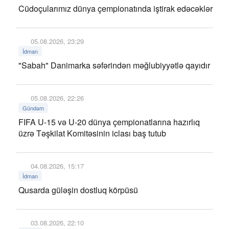
Cüdoçularımız dünya çempionatında iştirak edəcəklər
05.08.2026, 23:29
İdman
"Sabah" Danimarka səfərindən məğlubiyyətlə qayıdır
05.08.2026, 22:26
Gündəm
FIFA U-15 və U-20 dünya çempionatlarına hazırlıq
üzrə Təşkilat Komitəsinin iclası baş tutub
04.08.2026, 15:17
İdman
Qusarda güləşin dostluq körpüsü
03.08.2026, 22:10