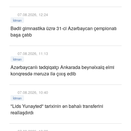
07.08.2026, 12:24
İdman
Bədii gimnastika üzrə 31-ci Azərbaycan çempionatı
başa çatıb
07.08.2026, 11:13
İdman
Azərbaycanlı tədqiqatçı Ankarada beynəlxalq elmi
konqresdə məruzə ilə çıxış edib
07.08.2026, 10:40
İdman
"Lids Yunayted" tarixinin ən bahalı transferini
reallaşdırdı