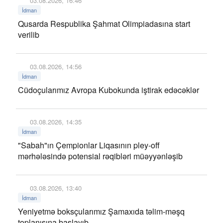
03.08.2026, 16:46
İdman
Qusarda Respublika Şahmat Olimpiadasına start
verilib
03.08.2026, 14:56
İdman
Cüdoçularımız Avropa Kubokunda iştirak edəcəklər
03.08.2026, 14:35
İdman
"Sabah"ın Çempionlar Liqasının pley-off
mərhələsində potensial rəqibləri müəyyənləşib
03.08.2026, 13:40
İdman
Yeniyetmə boksçularımız Şamaxıda təlim-məşq
toplanışına başlayıb