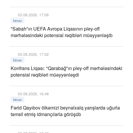
03.08.2026, 17:06
İdman
"Sabah"ın UEFA Avropa Liqasının pley-off
mərhələsindəki potensial rəqibləri müəyyənləşib
03.08.2026, 17:02
İdman
Konfrans Liqası: "Qarabağ"ın pley-off mərhələsindəki
potensial rəqibləri müəyyənləşdi
03.08.2026, 16:48
İdman
Fərid Qayıbov ölkəmizi beynəlxalq yarışlarda uğurla
təmsil etmiş idmançılarla görüşüb