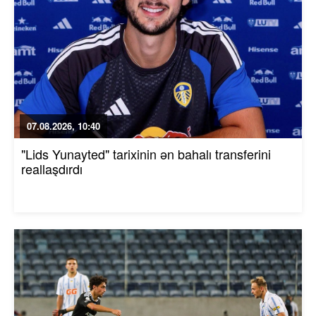
07.08.2026, 10:40
"Lids Yunayted" tarixinin ən bahalı transferini
reallaşdırdı