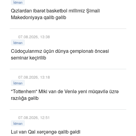
İdman
Qızlardan ibarət basketbol millimiz Şimali
Makedoniyaya qalib gəlib
07.08.2026, 13:38
İdman
Cüdoçularımız üçün dünya çempionatı öncəsi
seminar keçirilib
07.08.2026, 13:18
İdman
"Tottenhem" Miki van de Venlə yeni müqavilə üzrə
razılığa gəlib
07.08.2026, 12:51
İdman
Lui van Qal xərçəngə qalib gəldi