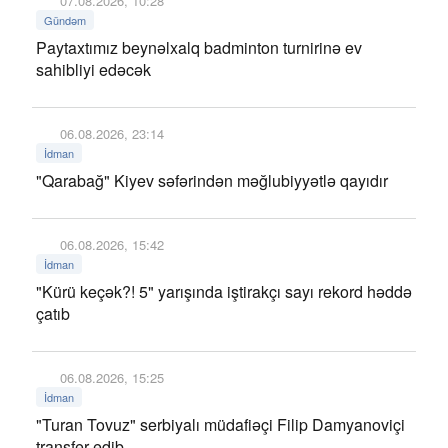
07.08.2026, 10:28
Gündəm
Paytaxtımız beynəlxalq badminton turnirinə ev
sahibliyi edəcək
06.08.2026, 23:14
İdman
"Qarabağ" Kiyev səfərindən məğlubiyyətlə qayıdır
06.08.2026, 15:42
İdman
"Kürü keçək?! 5" yarışında iştirakçı sayı rekord həddə
çatıb
06.08.2026, 15:25
İdman
"Turan Tovuz" serbiyalı müdafiəçi Filip Damyanoviçi
transfer edib