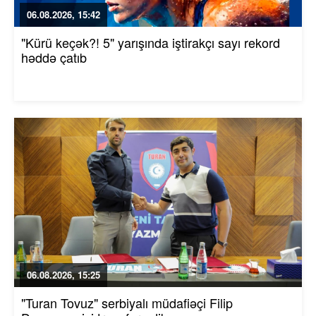
06.08.2026, 15:42
"Kürü keçək?! 5" yarışında iştirakçı sayı rekord
həddə çatıb
06.08.2026, 15:25
"Turan Tovuz" serbiyalı müdafiəçi Filip