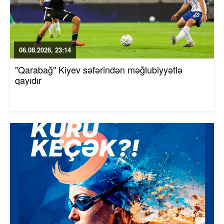
06.08.2026, 23:14
"Qarabağ" Kiyev səfərindən məğlubiyyətlə
qayıdır