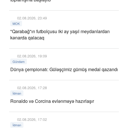
02.08.2026, 23:49
MOK
"Qarabağ"ın futbolçusu iki ay yaşıl meydanlardan
kənarda qalacaq
02.08.2026, 19:09
Gündəm
Dünya çempionatı: Güləşçimiz gümüş medal qazandı
02.08.2026, 17:28
İdman
Ronaldo və Corcina evlənməyə hazırlaşır
02.08.2026, 17:02
İdman