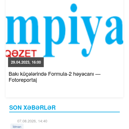
29.04.2023, 16:00
Bakı küçələrində Formula-2 həyəcanı —
Fotoreportaj
SON XƏBƏRLƏR
07.08.2026, 14:40
İdman