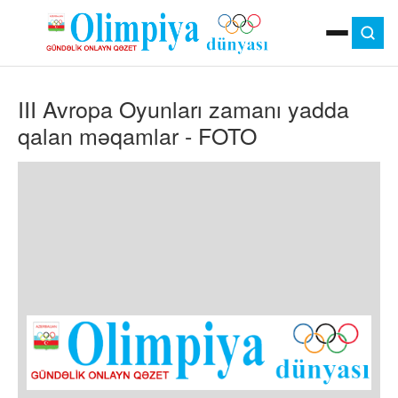
ANA SƏHIFƏ
III Avropa Oyunları zamanı yadda
MOK
OLIMPIYA OYUNLARI
qalan məqamlar - FOTO
ÇAP VERSIYASI
TV
GÜNDƏM
İDMAN
OLIMPIYA HƏRƏKATI
MƏDƏNIYYƏT
MÜSAHIBƏ
FOTO
VIDEO
DIGƏR