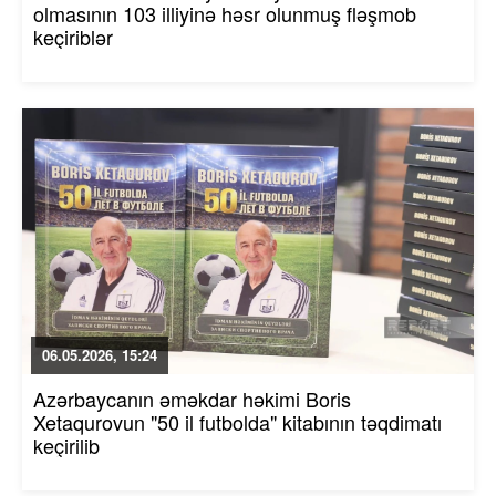
olmasının 103 illiyinə həsr olunmuş fləşmob
keçiriblər
06.05.2026, 15:24
Azərbaycanın əməkdar həkimi Boris
Xetaqurovun "50 il futbolda" kitabının təqdimatı
keçirilib