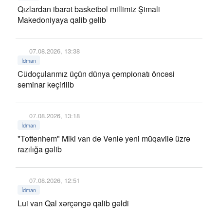
Qızlardan ibarət basketbol millimiz Şimali
Makedoniyaya qalib gəlib
07.08.2026, 13:38
İdman
Cüdoçularımız üçün dünya çempionatı öncəsi
seminar keçirilib
07.08.2026, 13:18
İdman
"Tottenhem" Miki van de Venlə yeni müqavilə üzrə
razılığa gəlib
07.08.2026, 12:51
İdman
Lui van Qal xərçəngə qalib gəldi