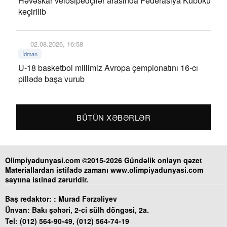
Həvəskar velosipedçilər arasında Federasiya Kuboku
keçirilib
02.08.2026, 16:58
İdman
U-18 basketbol millimiz Avropa çempionatını 16-cı
pillədə başa vurub
BÜTÜN XƏBƏRLƏR
Olimpiyadunyasi.com ©2015-2026 Gündəlik onlayn qəzet
Materiallardan istifadə zamanı www.olimpiyadunyasi.com
saytına istinad zəruridir.
Baş redaktor: :
Murad Fərzəliyev
Ünvan:
Bakı şəhəri, 2-ci sülh döngəsi, 2a.
Tel:
(012) 564-90-49, (012) 564-74-19