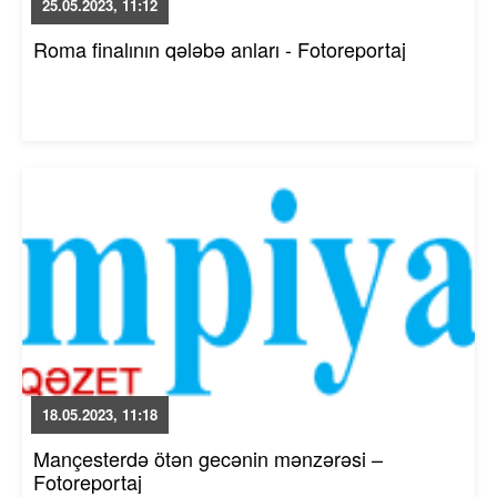
25.05.2023, 11:12
Roma finalının qələbə anları - Fotoreportaj
18.05.2023, 11:18
Mançesterdə ötən gecənin mənzərəsi –
Fotoreportaj