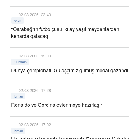
02.08.2026, 23:49
MOK
"Qarabağ"ın futbolçusu iki ay yaşıl meydanlardan
kənarda qalacaq
02.08.2026, 19:09
Gündəm
Dünya çempionatı: Güləşçimiz gümüş medal qazandı
02.08.2026, 17:28
İdman
Ronaldo və Corcina evlənməyə hazırlaşır
02.08.2026, 17:02
İdman