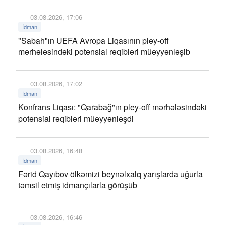
03.08.2026, 17:06
İdman
"Sabah"ın UEFA Avropa Liqasının pley-off
mərhələsindəki potensial rəqibləri müəyyənləşib
03.08.2026, 17:02
İdman
Konfrans Liqası: "Qarabağ"ın pley-off mərhələsindəki
potensial rəqibləri müəyyənləşdi
03.08.2026, 16:48
İdman
Fərid Qayıbov ölkəmizi beynəlxalq yarışlarda uğurla
təmsil etmiş idmançılarla görüşüb
03.08.2026, 16:46