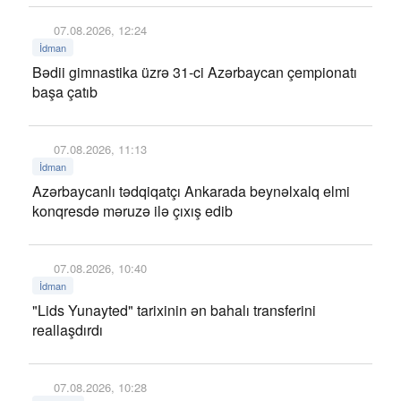
07.08.2026, 12:24
İdman
Bədii gimnastika üzrə 31-ci Azərbaycan çempionatı
başa çatıb
07.08.2026, 11:13
İdman
Azərbaycanlı tədqiqatçı Ankarada beynəlxalq elmi
konqresdə məruzə ilə çıxış edib
07.08.2026, 10:40
İdman
"Lids Yunayted" tarixinin ən bahalı transferini
reallaşdırdı
07.08.2026, 10:28