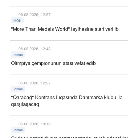
06.08.2026, 12:57
MOK
"More Than Medals World" layihəsinə start verilib
06.08.2026, 12:48
İdman
Olimpiya çempionunun atası vəfat edib
06.08.2026, 12:27
İdman
"Qarabağ" Konfrans Liqasında Danimarka klubu ilə
qarşılaşacaq
06.08.2026, 10:18
İdman