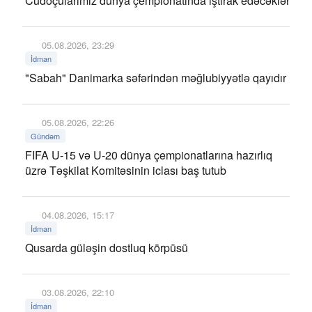
Cüdoçularımız dünya çempionatında iştirak edəcəklər
05.08.2026, 23:29
İdman
"Sabah" Danimarka səfərindən məğlubiyyətlə qayıdır
05.08.2026, 22:26
Gündəm
FIFA U-15 və U-20 dünya çempionatlarına hazırlıq
üzrə Təşkilat Komitəsinin iclası baş tutub
04.08.2026, 15:17
İdman
Qusarda güləşin dostluq körpüsü
03.08.2026, 22:10
İdman