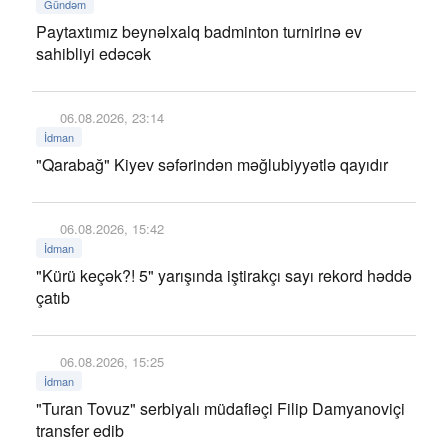
Gündəm
Paytaxtımız beynəlxalq badminton turnirinə ev
sahibliyi edəcək
06.08.2026, 23:14
İdman
"Qarabağ" Kiyev səfərindən məğlubiyyətlə qayıdır
06.08.2026, 15:42
İdman
"Kürü keçək?! 5" yarışında iştirakçı sayı rekord həddə
çatıb
06.08.2026, 15:25
İdman
"Turan Tovuz" serbiyalı müdafiəçi Filip Damyanoviçi
transfer edib