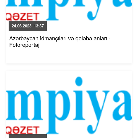
24.06.2023, 13:37
Azərbaycan idmançıları və qələbə anları -
Fotoreportaj