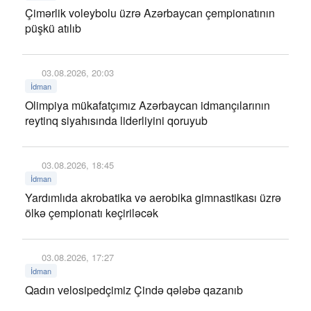
Çimərlik voleybolu üzrə Azərbaycan çempionatının
püşkü atılıb
03.08.2026, 20:03
İdman
Olimpiya mükafatçımız Azərbaycan idmançılarının
reytinq siyahısında liderliyini qoruyub
03.08.2026, 18:45
İdman
Yardımlıda akrobatika və aerobika gimnastikası üzrə
ölkə çempionatı keçiriləcək
03.08.2026, 17:27
İdman
Qadın velosipedçimiz Çində qələbə qazanıb