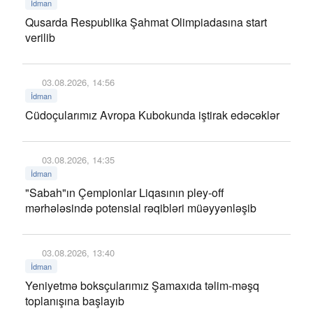
İdman
Qusarda Respublika Şahmat Olimpiadasına start
verilib
03.08.2026, 14:56
İdman
Cüdoçularımız Avropa Kubokunda iştirak edəcəklər
03.08.2026, 14:35
İdman
"Sabah"ın Çempionlar Liqasının pley-off
mərhələsində potensial rəqibləri müəyyənləşib
03.08.2026, 13:40
İdman
Yeniyetmə boksçularımız Şamaxıda təlim-məşq
toplanışına başlayıb