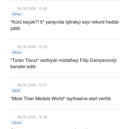
06.08.2026, 15:42
İdman
"Kürü keçək?! 5" yarışında iştirakçı sayı rekord həddə
çatıb
06.08.2026, 15:25
İdman
"Turan Tovuz" serbiyalı müdafiəçi Filip Damyanoviçi
transfer edib
06.08.2026, 12:57
MOK
"More Than Medals World" layihəsinə start verilib
06.08.2026, 12:48
İdman