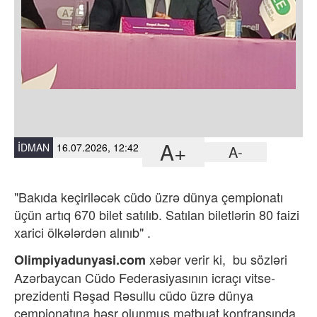
A+
İDMAN
16.07.2026, 12:42
A-
"Bakıda keçiriləcək cüdo üzrə dünya çempionatı
üçün artıq 670 bilet satılıb. Satılan biletlərin 80 faizi
xarici ölkələrdən alınıb" .
xəbər verir ki,
bu sözləri
Olimpiyadunyasi.com
Azərbaycan Cüdo Federasiyasının icraçı vitse-
prezidenti Rəşad Rəsullu cüdo üzrə dünya
çempionatına həsr olunmuş mətbuat konfransında