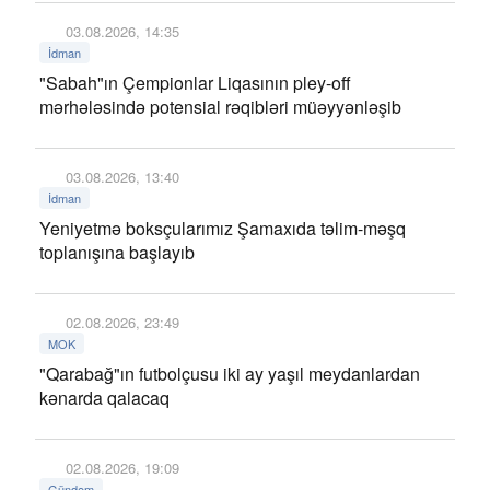
03.08.2026, 14:35
İdman
"Sabah"ın Çempionlar Liqasının pley-off
mərhələsində potensial rəqibləri müəyyənləşib
03.08.2026, 13:40
İdman
Yeniyetmə boksçularımız Şamaxıda təlim-məşq
toplanışına başlayıb
02.08.2026, 23:49
MOK
"Qarabağ"ın futbolçusu iki ay yaşıl meydanlardan
kənarda qalacaq
02.08.2026, 19:09
Gündəm