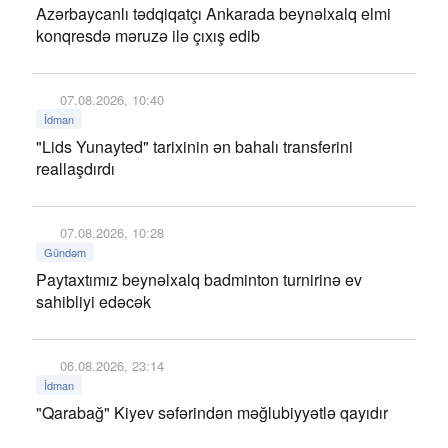
Azərbaycanlı tədqiqatçı Ankarada beynəlxalq elmi
konqresdə məruzə ilə çıxış edib
07.08.2026, 10:40
İdman
"Lids Yunayted" tarixinin ən bahalı transferini
reallaşdırdı
07.08.2026, 10:28
Gündəm
Paytaxtımız beynəlxalq badminton turnirinə ev
sahibliyi edəcək
06.08.2026, 23:14
İdman
"Qarabağ" Kiyev səfərindən məğlubiyyətlə qayıdır