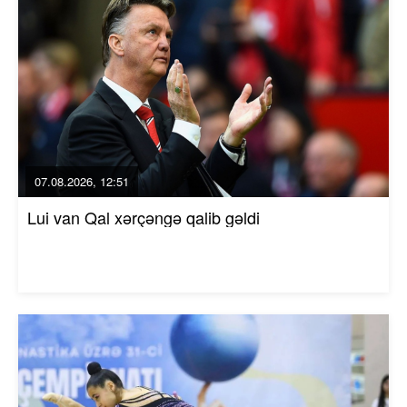
07.08.2026, 12:51
Lui van Qal xərçəngə qalib gəldi