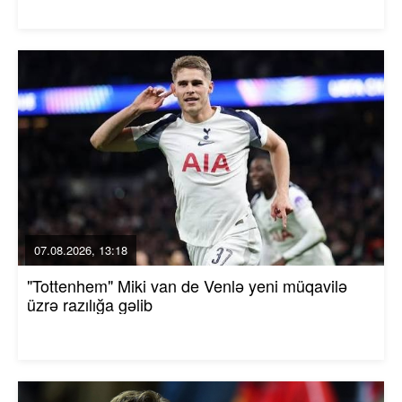
07.08.2026, 13:18
"Tottenhem" Miki van de Venlə yeni müqavilə
üzrə razılığa gəlib