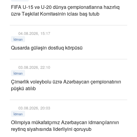
FIFA U-15 və U-20 dünya çempionatlarına hazırlıq
üzrə Təşkilat Komitəsinin iclası baş tutub
04.08.2026, 15:17
İdman
Qusarda güləşin dostluq körpüsü
03.08.2026, 22:10
İdman
Çimərlik voleybolu üzrə Azərbaycan çempionatının
püşkü atılıb
03.08.2026, 20:03
İdman
Olimpiya mükafatçımız Azərbaycan idmançılarının
reytinq siyahısında liderliyini qoruyub