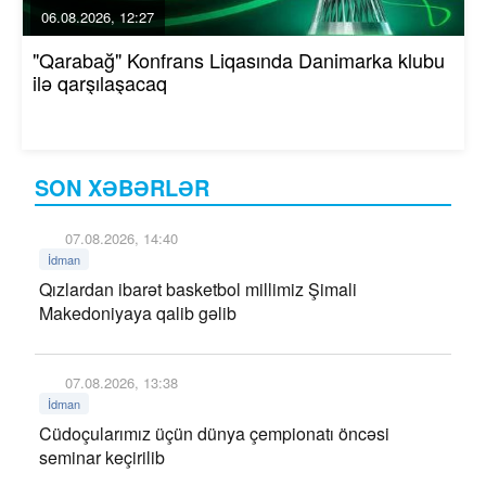
06.08.2026, 12:27
"Qarabağ" Konfrans Liqasında Danimarka klubu
ilə qarşılaşacaq
SON XƏBƏRLƏR
07.08.2026, 14:40
İdman
Qızlardan ibarət basketbol millimiz Şimali
Makedoniyaya qalib gəlib
07.08.2026, 13:38
İdman
Cüdoçularımız üçün dünya çempionatı öncəsi
seminar keçirilib