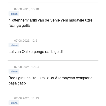
07.08.2026, 13:18
İdman
"Tottenhem" Miki van de Venlə yeni müqavilə üzrə
razılığa gəlib
07.08.2026, 12:51
İdman
Lui van Qal xərçəngə qalib gəldi
07.08.2026, 12:24
İdman
Bədii gimnastika üzrə 31-ci Azərbaycan çempionatı
başa çatıb
07.08.2026, 11:13
İdman