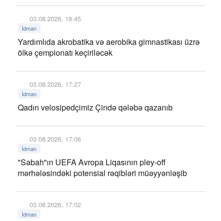
03.08.2026, 18:45
İdman
Yardımlıda akrobatika və aerobika gimnastikası üzrə
ölkə çempionatı keçiriləcək
03.08.2026, 17:27
İdman
Qadın velosipedçimiz Çində qələbə qazanıb
03.08.2026, 17:06
İdman
"Sabah"ın UEFA Avropa Liqasının pley-off
mərhələsindəki potensial rəqibləri müəyyənləşib
03.08.2026, 17:02
İdman