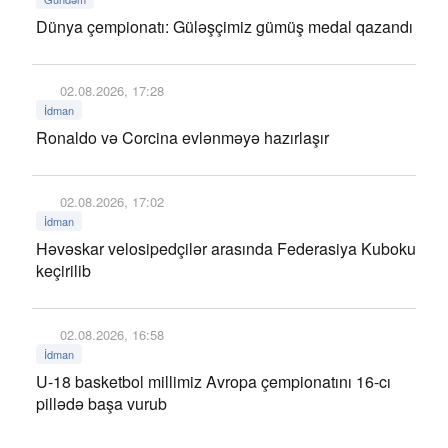
Dünya çempionatı: Güləşçimiz gümüş medal qazandı
02.08.2026, 17:28
İdman
Ronaldo və Corcina evlənməyə hazırlaşır
02.08.2026, 17:02
İdman
Həvəskar velosipedçilər arasında Federasiya Kuboku
keçirilib
02.08.2026, 16:58
İdman
U-18 basketbol millimiz Avropa çempionatını 16-cı
pillədə başa vurub