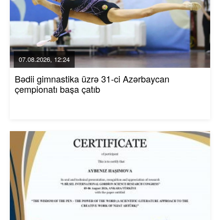
07.08.2026, 12:24
Bədii gimnastika üzrə 31-ci Azərbaycan
çempionatı başa çatıb