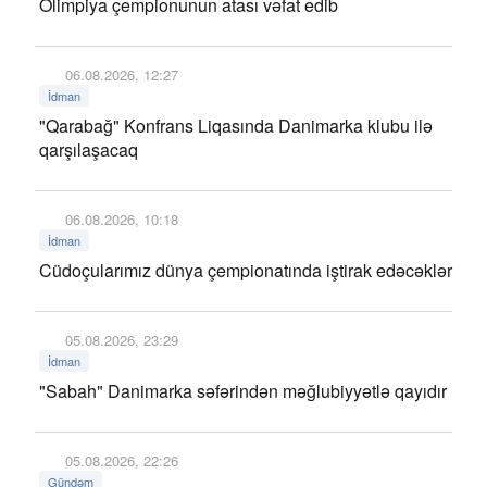
Olimpiya çempionunun atası vəfat edib
06.08.2026, 12:27
İdman
"Qarabağ" Konfrans Liqasında Danimarka klubu ilə
qarşılaşacaq
06.08.2026, 10:18
İdman
Cüdoçularımız dünya çempionatında iştirak edəcəklər
05.08.2026, 23:29
İdman
"Sabah" Danimarka səfərindən məğlubiyyətlə qayıdır
05.08.2026, 22:26
Gündəm