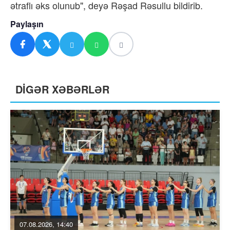
ətraflı əks olunub", deyə Rəşad Rəsullu bildirib.
Paylaşın
DİGƏR XƏBƏRLƏR
07.08.2026, 14:40