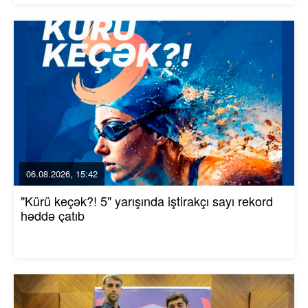
06.08.2026, 15:42
"Kürü keçək?! 5" yarışında iştirakçı sayı rekord
həddə çatıb