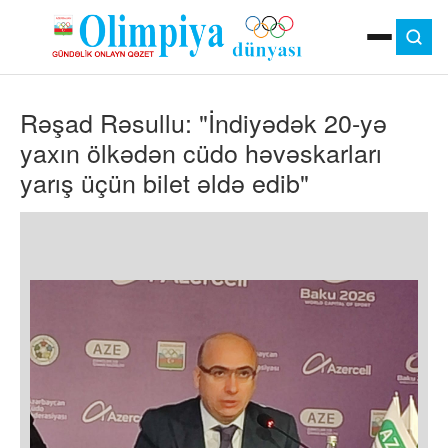
ANA SƏHIFƏ
Rəşad Rəsullu: "İndiyədək 20-yə
MOK
OLIMPIYA OYUNLARI
yaxın ölkədən cüdo həvəskarları
ÇAP VERSIYASI
yarış üçün bilet əldə edib"
TV
GÜNDƏM
İDMAN
OLIMPIYA HƏRƏKATI
MƏDƏNIYYƏT
MÜSAHIBƏ
FOTO
VIDEO
DIGƏR