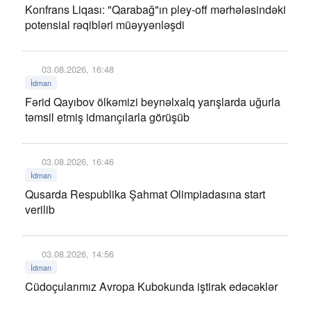
Konfrans Liqası: "Qarabağ"ın pley-off mərhələsindəki
potensial rəqibləri müəyyənləşdi
03.08.2026, 16:48
İdman
Fərid Qayıbov ölkəmizi beynəlxalq yarışlarda uğurla
təmsil etmiş idmançılarla görüşüb
03.08.2026, 16:46
İdman
Qusarda Respublika Şahmat Olimpiadasına start
verilib
03.08.2026, 14:56
İdman
Cüdoçularımız Avropa Kubokunda iştirak edəcəklər