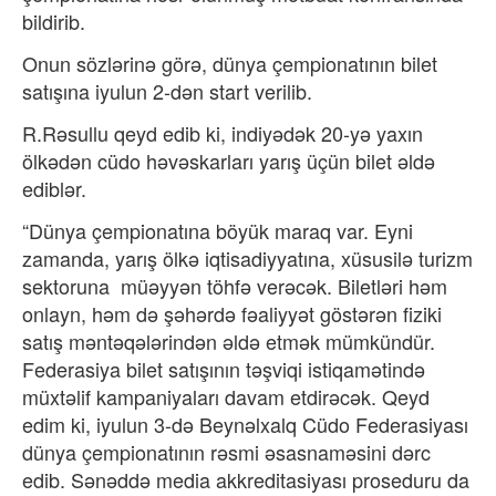
bildirib.
Onun sözlərinə görə, dünya çempionatının bilet
satışına iyulun 2-dən start verilib.
R.Rəsullu qeyd edib ki, indiyədək 20-yə yaxın
ölkədən cüdo həvəskarları yarış üçün bilet əldə
ediblər.
“Dünya çempionatına böyük maraq var. Eyni
zamanda, yarış ölkə iqtisadiyyatına, xüsusilə turizm
sektoruna müəyyən töhfə verəcək. Biletləri həm
onlayn, həm də şəhərdə fəaliyyət göstərən fiziki
satış məntəqələrindən əldə etmək mümkündür.
Federasiya bilet satışının təşviqi istiqamətində
müxtəlif kampaniyaları davam etdirəcək. Qeyd
edim ki, iyulun 3-də Beynəlxalq Cüdo Federasiyası
dünya çempionatının rəsmi əsasnaməsini dərc
edib. Sənəddə media akkreditasiyası proseduru da