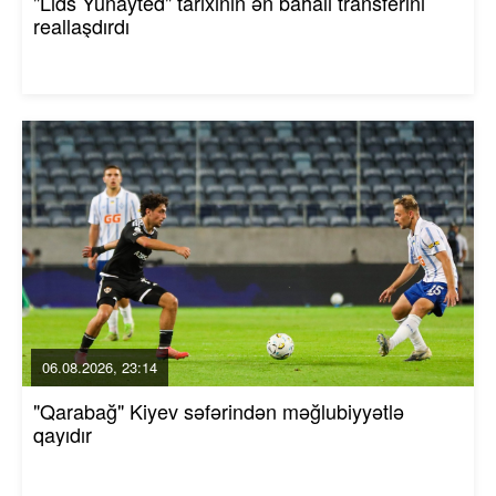
"Lids Yunayted" tarixinin ən bahalı transferini
reallaşdırdı
06.08.2026, 23:14
"Qarabağ" Kiyev səfərindən məğlubiyyətlə
qayıdır